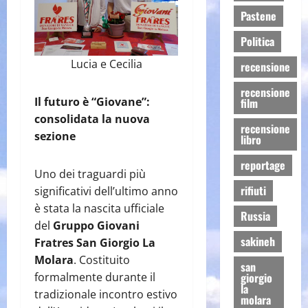
Pastene
Politica
Lucia e Cecilia
recensione
recensione
Il futuro è “Giovane”:
film
consolidata la nuova
recensione
sezione
libro
reportage
Uno dei traguardi più
rifiuti
significativi dell’ultimo anno
è stata la nascita ufficiale
Russia
del
Gruppo Giovani
sakineh
Fratres San Giorgio La
Molara
. Costituito
san
giorgio
formalmente durante il
la
tradizionale incontro estivo
molara