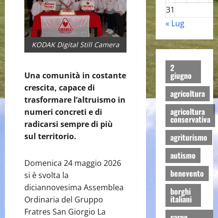
31
« Lug
KODAK Digital Still Camera
2
giugno
Una comunità in costante
crescita, capace di
agricoltura
trasformare l’altruismo in
agricoltura
numeri concreti e di
conservativa
radicarsi sempre di più
sul territorio.
agriturismo
autismo
Domenica 24 maggio 2026
benevento
si è svolta la
diciannovesima Assemblea
borghi
italiani
Ordinaria del Gruppo
Fratres San Giorgio La
carne