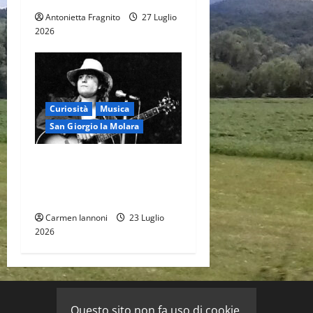
Antonietta Fragnito
27 Luglio
2026
Curiosità
Musica
San Giorgio la Molara
Quando il Taranta-Blues di
Pino Daniele passò per San
Giorgio la Molara
Carmen Iannoni
23 Luglio
2026
Questo sito non fa uso di cookie.