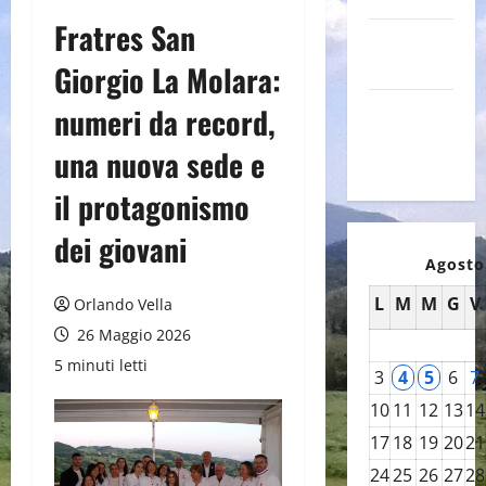
Fratres San
Canale
YouTube
Giorgio La Molara:
Galleria
numeri da record,
foto su
una nuova sede e
Flickr
il protagonismo
dei giovani
Agosto
L
M
M
G
V
Orlando Vella
26 Maggio 2026
5 minuti letti
3
4
5
6
7
10
11
12
13
14
17
18
19
20
21
24
25
26
27
28