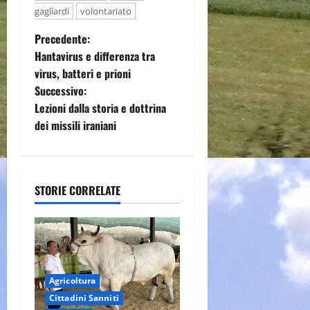
gagliardi
volontariato
N
Precedente:
Hantavirus e differenza tra
a
virus, batteri e prioni
Successivo:
v
Lezioni dalla storia e dottrina
i
dei missili iraniani
g
a
STORIE CORRELATE
z
i
o
Agricoltura
n
Cittadini Sanniti