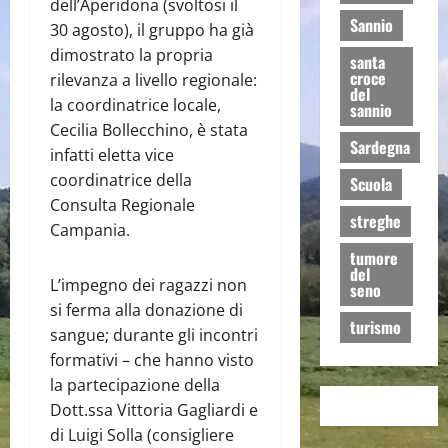
dell’Aperidona (svoltosi il
Sannio
30 agosto), il gruppo ha già
dimostrato la propria
santa
croce
rilevanza a livello regionale:
del
la coordinatrice locale,
sannio
Cecilia Bollecchino, è stata
Sardegna
infatti eletta vice
coordinatrice della
Scuola
Consulta Regionale
streghe
Campania.
tumore
del
L’impegno dei ragazzi non
seno
si ferma alla donazione di
turismo
sangue; durante gli incontri
formativi – che hanno visto
la partecipazione della
Dott.ssa Vittoria Gagliardi e
di Luigi Solla (consigliere