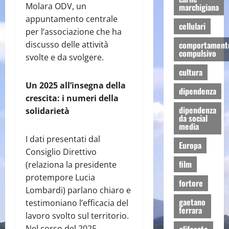
Molara ODV, un
marchigiana
appuntamento centrale
cellulari
per l’associazione che ha
comportament
discusso delle attività
compulsivo
svolte e da svolgere.
cultura
Un 2025 all’insegna della
dipendenza
crescita: i numeri della
dipendenza
solidarietà
da social
media
I dati presentati dal
Europa
Consiglio Direttivo
film
(relaziona la presidente
protempore Lucia
fortore
Lombardi) parlano chiaro e
gaetano
testimoniano l’efficacia del
ferrara
lavoro svolto sul territorio.
Nel corso del 2025,