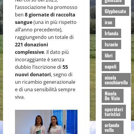
glifosato
l’associazione ha promosso
Glyphosate
ben
8 giornate di raccolta
iran
sangue
(una in più rispetto
all’anno precedente),
Irlanda
raggiungendo un totale di
Israele
221 donazioni
complessive
. Il dato più
libri
incoraggiante è senza
napoli
dubbio l’iscrizione di
55
nuovi donatori
, segno di
nicola
cocchiarella
un ricambio generazionale
e di una sensibilità sempre
Nicola
viva.
De Vizio
operatori
turistici
orlando
vella