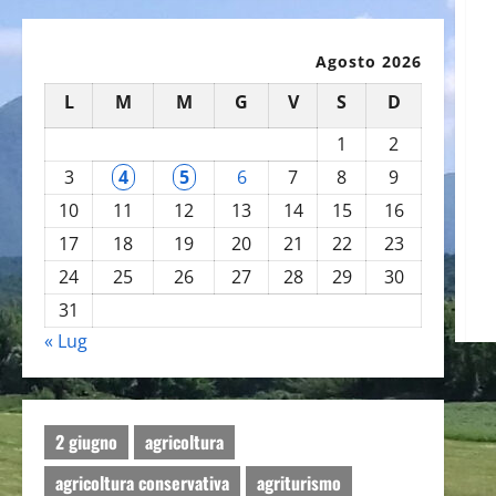
Agosto 2026
L
M
M
G
V
S
D
1
2
3
4
5
6
7
8
9
10
11
12
13
14
15
16
17
18
19
20
21
22
23
24
25
26
27
28
29
30
31
« Lug
2 giugno
agricoltura
agricoltura conservativa
agriturismo