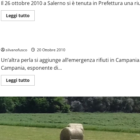
Il 26 ottobre 2010 a Salerno si è tenuta in Prefettura una ri
Leggi
Leggi tutto
di
più
Ambiente
Notizie dai Comuni
Prima Pagina
Sant’Arcangelo Tr
su
Uscire
dalla
L’emergenza rifiuti mai finita… ecco le promesse di Berlusconi
crisi
dei
silvanofusco
rifiuti
20 Ottobre 2010
è
possibile,
Un’altra perla si aggiunge all’emergenza rifiuti in Campania
dalla
Campania, esponente di...
Campania
un
nuovo
Leggi
Leggi tutto
modello
di
nazionale.
più
su
L’emergenza
rifiuti
mai
finita…
ecco
le
promesse
di
Berlusconi