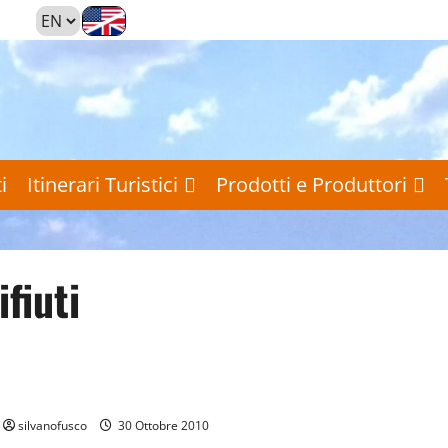
i
Itinerari Turistici
Prodotti e Produttori
ifiuti
Ambiente
Prima Pagina
Tutti gli Articoli
Uscire dalla crisi dei rifiuti è possibile, dalla Campania un nuovo mod
silvanofusco
30 Ottobre 2010