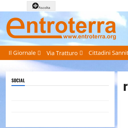
Vai
Ascolta
al
contenuto
Il Giornale
Cittadini Sannit
Via Tratturo
r
SOCIAL
Pagina Facebook
Canale YouTube
Galleria foto su Flickr