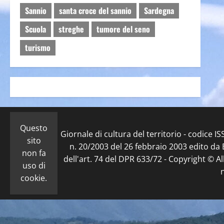
Sannio
santa croce del sannio
Sardegna
Scuola
streghe
tumore del seno
turismo
Questo
Giornale di cultura del territorio - codice 
sito
n. 20/2003 del 26 febbraio 2003 edito da E
non fa
dell'art. 74 del DPR 633/72 - Copyright © Al
uso di
cookie.