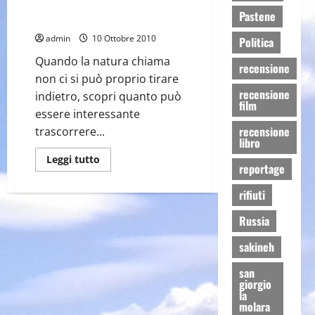
Benevento:
Pastene
giro
Agriturismo Castello
turistico
lungo
admin
10 Ottobre 2010
Politica
Corso
Garibaldi
Quando la natura chiama
ed
recensione
oltre
non ci si può proprio tirare
recensione
indietro, scopri quanto può
film
essere interessante
recensione
trascorrere...
libro
Leggi
Leggi tutto
reportage
di
più
su
rifiuti
Agriturismo
Castello
Russia
sakineh
san
giorgio
la
molara