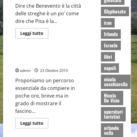
glifosato
Ing.
Dire che Benevento è la città
Fausto
Pepe
Glyphosate
delle streghe è un po’ come
dire che Pisa è la...
iran
Leggi
Irlanda
Leggi tutto
di
Itinerari Turistici
Sannio
più
Israele
su
Le
streghe
Benevento: giro turistico lungo
libri
di
Corso Garibaldi ed oltre
Benevento
napoli
hanno
admin
23 Ottobre 2010
la
consistenza
nicola
Proponiamo un percorso
del
cocchiarella
vento
essenziale da compiere in
Nicola
poche ore, breve ma in
De Vizio
grado di mostrare il
fascino...
operatori
turistici
Operatori Turistici
Leggi
Leggi tutto
orlando
di
Prodotti e Produttori
più
vella
su