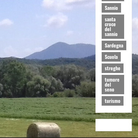
Sannio
santa
croce
del
sannio
Sardegna
Scuola
streghe
tumore
del
seno
turismo