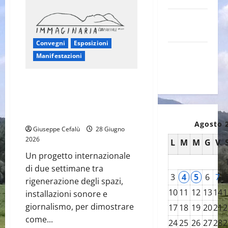
Canale
YouTube
Convegni
Esposizioni
Galleria
Manifestazioni
foto su
Flickr
Pastene diventa un laboratorio
europeo: al via il campo
internazionale che apre il borgo
al mondo
Agosto 
Giuseppe Cefalù
28 Giugno
2026
L
M
M
G
V
Un progetto internazionale
di due settimane tra
3
4
5
6
7
rigenerazione degli spazi,
10
11
12
13
14
1
installazioni sonore e
giornalismo, per dimostrare
17
18
19
20
21
2
come...
24
25
26
27
28
2