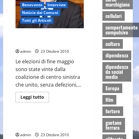
Laser
marchigiana
Benevento
Interviste
Scanner
3D
Notizie dai Comuni
cellulari
Tutti gli Articoli
comportamento
compulsivo
Intervista al nuovo Sindaco di
Benevento Ing. Fausto Pepe
cultura
admin
23 Ottobre 2010
dipendenza
Le elezioni di fine maggio
dipendenza
sono state vinte dalla
da social
Benevento
media
coalizione di centro sinistra
Cultura e Società
che unito, senza defezioni,...
Europa
Notizie dai Comuni
Prima Pagina
Leggi
Leggi tutto
film
di
Tutti gli Articoli
più
su
fortore
Intervista
al
Le streghe di Benevento hanno la
gaetano
nuovo
consistenza del vento
ferrara
Sindaco
di
admin
23 Ottobre 2010
Benevento