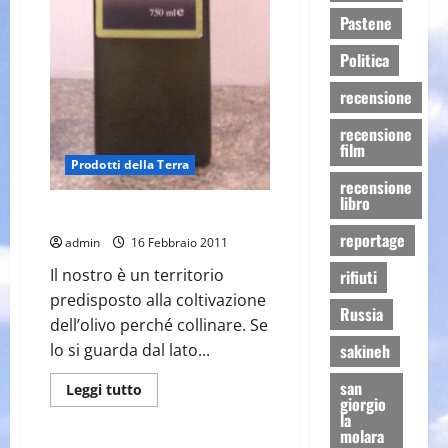
Pastene
Politica
recensione
recensione
film
Prodotti della Terra
recensione
libro
Olio extravergine d’oliva
reportage
admin
16 Febbraio 2011
Il nostro è un territorio
rifiuti
predisposto alla coltivazione
Russia
dell’olivo perché collinare. Se
sakineh
lo si guarda dal lato...
san
Leggi
Leggi tutto
giorgio
di
Weekend Area Puglia (FG)
più
la
su
molara
Olio