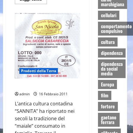
di
marchigiana
più
su
cellulari
Il
miele
comportamento
compulsivo
cultura
dipendenza
dipendenza
da social
Prodotti della Terra
media
Europa
Salumi di suino
admin
16 Febbraio 2011
film
L’antica cultura contadina
fortore
“SANNITA” ha riportato nei
gaetano
secoli la tradizione del
ferrara
“maiale” consumato in