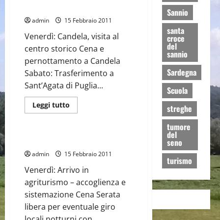
extravergine
Offerta 1 Via Tratturo Puglia
Sannio
d’oliva
admin
15 Febbraio 2011
santa
Venerdì: Candela, visita al
croce
del
centro storico Cena e
sannio
pernottamento a Candela
Sardegna
Sabato: Trasferimento a
Sant’Agata di Puglia...
Scuola
Leggi
Leggi tutto
streghe
di
Weekend Area Irpinia (AV)
più
su
tumore
Offerta
del
1
Offerta 1 Irpinia: Trekking soft
seno
Via
Tratturo
admin
15 Febbraio 2011
turismo
Puglia
Venerdì: Arrivo in
agriturismo – accoglienza e
sistemazione Cena Serata
libera per eventuale giro
locali notturni con...