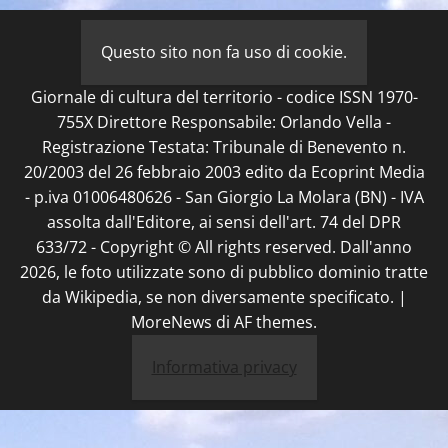
degli
2010
articoli
Questo sito non fa uso di cookie.
Giornale di cultura del territorio - codice ISSN 1970-
755X Direttore Responsabile: Orlando Vella -
Registrazione Testata: Tribunale di Benevento n.
20/2003 del 26 febbraio 2003 edito da Ecoprint Media
- p.iva 01006480626 - San Giorgio La Molara (BN) - IVA
assolta dall'Editore, ai sensi dell'art. 74 del DPR
633/72 - Copyright © All rights reserved. Dall'anno
2026, le foto utilizzate sono di pubblico dominio tratte
da Wikipedia, se non diversamente specificato.
|
MoreNews
di AF themes.
Informativa privacy