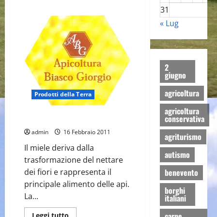
più
31
su
Latticini
« Lug
Paradiso
2
giugno
agricoltura
Prodotti della Terra
agricoltura
conservativa
Il miele
admin
16 Febbraio 2011
agriturismo
Il miele deriva dalla
autismo
trasformazione del nettare
benevento
dei fiori e rappresenta il
principale alimento delle api.
borghi
La...
italiani
carne
Leggi
Leggi tutto