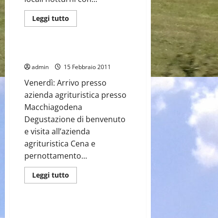
Leggi
Leggi tutto
di
Weekend Area Molise (IS-CB)
più
su
Offerta
1
Offerta 1: Via Tratturo Molise
Irpinia:
Trekking
admin
15 Febbraio 2011
soft
Venerdì: Arrivo presso
azienda agrituristica presso
Macchiagodena
Degustazione di benvenuto
e visita all’azienda
agrituristica Cena e
pernottamento...
Leggi
Leggi tutto
di
Weekend Area Abruzzo (AQ)
più
su
Offerta
1:
Offerta 2: Via Tratturo Abruzzo –
Via