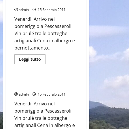
Primavera/estate
Tratturo
Molise
admin
15 Febbraio 2011
Venerdì: Arrivo nel
pomeriggio a Pescasseroli
Vin brulé tra le botteghe
artigianali Cena in albergo e
pernottamento...
Leggi
Leggi tutto
di
Weekend Area Abruzzo (AQ)
più
su
Offerta
2:
Offerta 1: Via Tratturo Abruzzo –
Via
Autunno/inverno
Tratturo
Abruzzo
admin
15 Febbraio 2011
–
Primavera/estate
Venerdì: Arrivo nel
pomeriggio a Pescasseroli
Vin brulé tra le botteghe
Eventi del Territorio
artigianali Cena in albergo e
Notizie dai Comuni