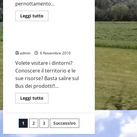
pernottamento...
Prima Pagina
San Giorgio la Molara
Leggi
Leggi tutto
di
Ultime Notizie
più
su
Offerta
1:
Prodottibus 4, 5 e 6 dicembre
Via
2010
Tratturo
Abruzzo
admin
6 Novembre 2010
–
Autunno/inverno
Volete visitare i dintorni?
Conoscere il territorio e le
sue risorse? Basta salire sul
Bus dei prodotti!!...
Leggi
Leggi tutto
di
più
su
Prodottibus
4,
Paginazione
1
2
3
Successivo
5
e
6
dicembre