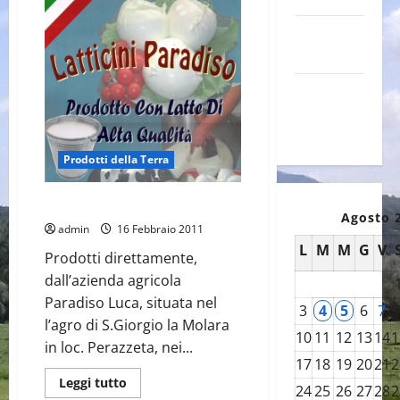
Canale
YouTube
Galleria
foto su
Flickr
Prodotti della Terra
Latticini Paradiso
Agosto 
admin
16 Febbraio 2011
L
M
M
G
V
Prodotti direttamente,
dall’azienda agricola
Paradiso Luca, situata nel
3
4
5
6
7
l’agro di S.Giorgio la Molara
10
11
12
13
14
1
in loc. Perazzeta, nei...
17
18
19
20
21
2
Leggi
Leggi tutto
24
25
26
27
28
2
di