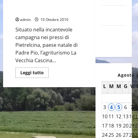
Agriturismo La Vecchia Cascina di
Paolo e Belinda
Canale
YouTube
admin
10 Ottobre 2010
Situato nella incantevole
Galleria
campagna nei pressi di
foto su
Pietrelcina, paese natale di
Flickr
Padre Pio, l’agriturismo La
Vecchia Cascina...
Leggi
Leggi tutto
Agosto 
di
più
su
L
M
M
G
V
Agriturismo
La
Vecchia
Cascina
di
3
4
5
6
7
Paolo
e
10
11
12
13
14
1
Belinda
17
18
19
20
21
2
24
25
26
27
28
2