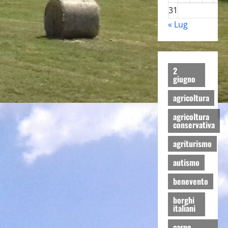
31
« Lug
2
giugno
agricoltura
agricoltura
conservativa
agriturismo
autismo
benevento
borghi
italiani
carne