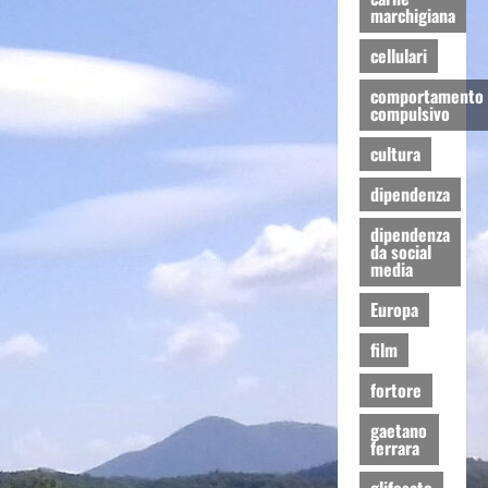
marchigiana
cellulari
comportamento
compulsivo
cultura
dipendenza
dipendenza
da social
media
Europa
film
fortore
gaetano
ferrara