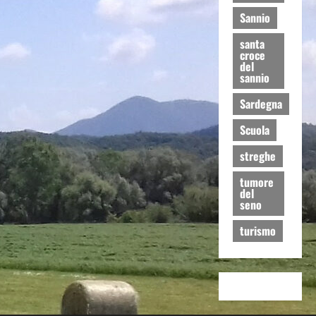
Sannio
santa
croce
del
sannio
Sardegna
Scuola
streghe
tumore
del
seno
turismo