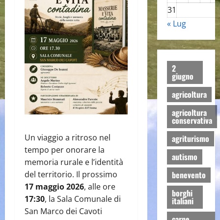
31
« Lug
2
giugno
agricoltura
agricoltura
conservativa
Un viaggio a ritroso nel
agriturismo
tempo per onorare la
autismo
memoria rurale e l’identità
benevento
del territorio. Il prossimo
17 maggio 2026
, alle ore
borghi
17:30
, la Sala Comunale di
italiani
San Marco dei Cavoti
carne