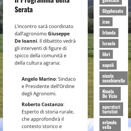
glifosato
Serata
Glyphosate
iran
​L’incontro sarà coordinato
Irlanda
dall’agronomo
Giuseppe
De Ioanni
. Il dibattito vedrà
Israele
gli interventi di figure di
libri
spicco della comunità e
della cultura agraria:
napoli
nicola
Angelo Marino
: Sindaco
cocchiarella
e Presidente dell’Ordine
Nicola
degli Agronomi.
De Vizio
Roberto Costanzo
:
operatori
turistici
Esperto di storia rurale,
che approfondirà il
orlando
contesto storico e
vella