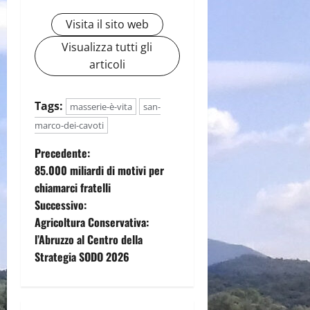
Visita il sito web
Visualizza tutti gli
articoli
Tags:
masserie-è-vita
san-
marco-dei-cavoti
N
Precedente:
85.000 miliardi di motivi per
a
chiamarci fratelli
Successivo:
v
Agricoltura Conservativa:
i
l’Abruzzo al Centro della
Strategia SODO 2026
g
a