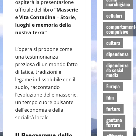
ospiterà la presentazione
marchigiana
ufficiale del libro
“Masserie
cellulari
e Vita Contadina – Storie,
luoghi e memoria della
comportament
compulsivo
nostra terra”
.
cultura
​L’opera si propone come
dipendenza
una testimonianza
preziosa di un mondo fatto
dipendenza
da social
di fatica, tradizioni e
media
legame indissolubile con il
Europa
suolo, raccontando
l’evoluzione delle masserie,
film
un tempo cuore pulsante
fortore
dell’economia e della
socialità locale.
gaetano
ferrara
​Il Programma della