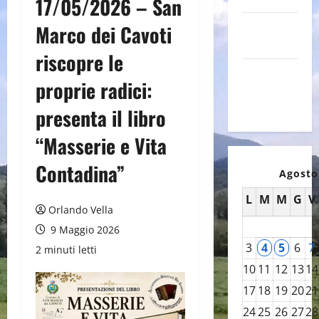
17/05/2026 – San
Canale
Marco dei Cavoti
YouTube
riscopre le
Galleria
proprie radici:
foto su
Flickr
presenta il libro
“Masserie e Vita
Contadina”
Agosto
L
M
M
G
V
Orlando Vella
9 Maggio 2026
3
4
5
6
7
2 minuti letti
10
11
12
13
14
17
18
19
20
21
24
25
26
27
28