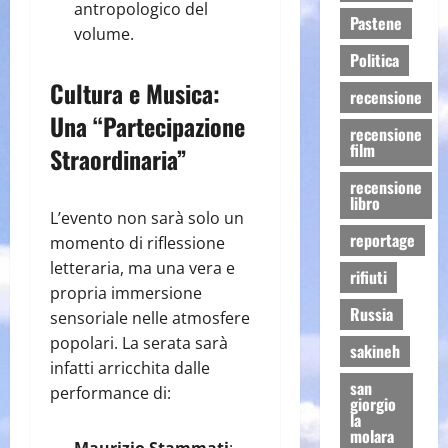
antropologico del
Pastene
volume.
Politica
​Cultura e Musica:
recensione
Una “Partecipazione
recensione
film
Straordinaria”
recensione
libro
​L’evento non sarà solo un
reportage
momento di riflessione
letteraria, ma una vera e
rifiuti
propria immersione
Russia
sensoriale nelle atmosfere
popolari. La serata sarà
sakineh
infatti arricchita dalle
san
performance di:
giorgio
la
molara