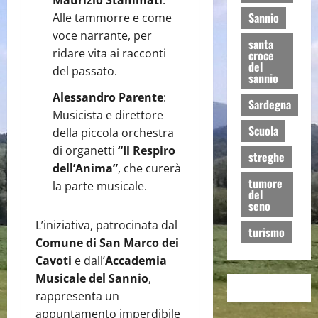
Maurizio Stammati
:
Sannio
Alle tammorre e come
voce narrante, per
santa
ridare vita ai racconti
croce
del
del passato.
sannio
Alessandro Parente
:
Sardegna
Musicista e direttore
Scuola
della piccola orchestra
di organetti
“Il Respiro
streghe
dell’Anima”
, che curerà
tumore
la parte musicale.
del
seno
L’iniziativa, patrocinata dal
turismo
Comune di San Marco dei
Cavoti
e dall’
Accademia
Musicale del Sannio
,
rappresenta un
appuntamento imperdibile