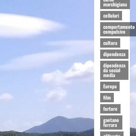
marchigiana
cellulari
comportamento
compulsivo
cultura
dipendenza
dipendenza
da social
media
Europa
film
fortore
gaetano
ferrara