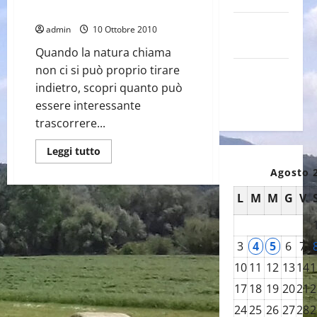
Agriturismo Castello
Canale
admin
10 Ottobre 2010
YouTube
Quando la natura chiama
non ci si può proprio tirare
Galleria
indietro, scopri quanto può
foto su
essere interessante
Flickr
trascorrere...
Leggi
Leggi tutto
di
più
Agosto 
su
Agriturismo
L
M
M
G
V
Castello
3
4
5
6
7
10
11
12
13
14
1
17
18
19
20
21
2
24
25
26
27
28
2