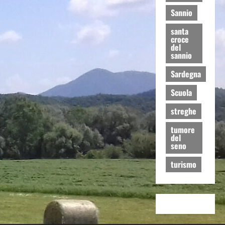
Sannio
santa
croce
del
sannio
Sardegna
Scuola
streghe
tumore
del
seno
turismo