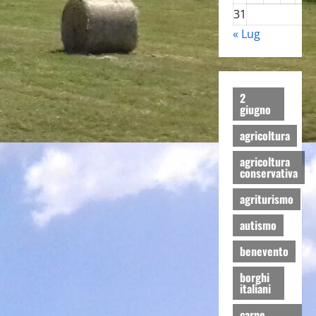
31
« Lug
2
giugno
agricoltura
agricoltura
conservativa
agriturismo
autismo
benevento
borghi
italiani
carne