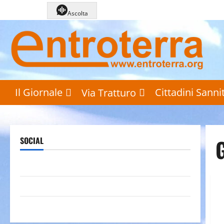
Vai
Ascolta
al
contenuto
Il Giornale
Cittadini Sannit
Via Tratturo
SOCIAL
Pagina Facebook
Canale YouTube
Galleria foto su Flickr