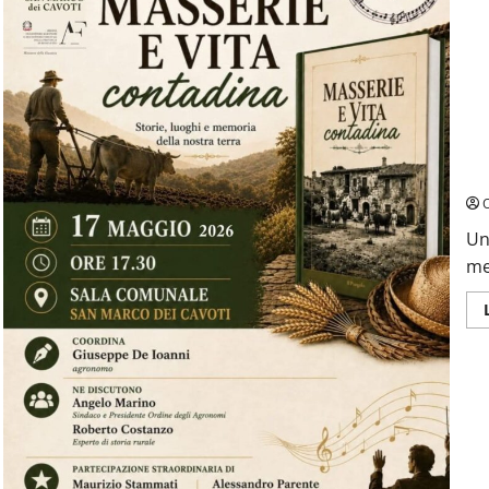
17/
pre
O
Un
me