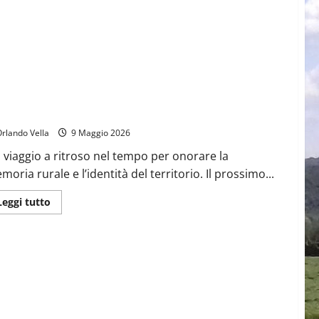
05/2026 – San Marco dei Cavoti riscopre le proprie radici:
senta il libro “Masserie e Vita Contadina”
rlando Vella
9 Maggio 2026
 viaggio a ritroso nel tempo per onorare la
moria rurale e l’identità del territorio. Il prossimo...
Leggi
Leggi tutto
di
più
su
17/05/2026
–
San
Marco
dei
Cavoti
riscopre
le