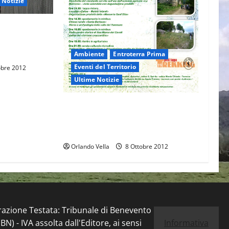
 Notizie
ional
the Year
Ambiente
Entroterra Prima
Eventi del Territorio
obre 2012
Ultime Notizie
In cammino sul Regio Tratturo
‘Pescasseroli-Candela’ a spasso fra
natura, storia e sapori
Orlando Vella
8 Ottobre 2012
trazione Testata: Tribunale di Benevento
) - IVA assolta dall'Editore, ai sensi
Informativa