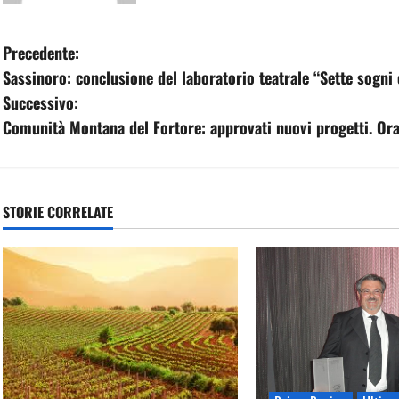
N
Precedente:
Sassinoro: conclusione del laboratorio teatrale “Sette sogni 
a
Successivo:
v
Comunità Montana del Fortore: approvati nuovi progetti. Ora
i
g
STORIE CORRELATE
a
z
i
o
n