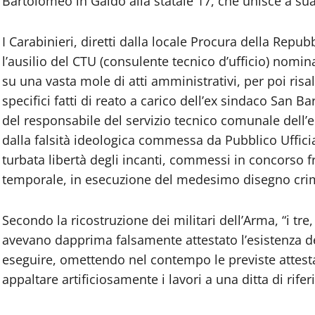
Bartolomeo in Galdo alla statale 17, che unisce a sua
I Carabinieri, diretti dalla locale Procura della Repu
l’ausilio del CTU (consulente tecnico d’ufficio) nom
su una vasta mole di atti amministrativi, per poi risa
specifici fatti di reato a carico dell’ex sindaco San
del responsabile del servizio tecnico comunale dell’e
dalla falsità ideologica commessa da Pubblico Ufficiale
turbata libertà degli incanti, commessi in concorso fr
temporale, in esecuzione del medesimo disegno cri
Secondo la ricostruzione dei militari dell’Arma, “i tr
avevano dapprima falsamente attestato l’esistenza de
eseguire, omettendo nel contempo le previste attestaz
appaltare artificiosamente i lavori a una ditta di rife