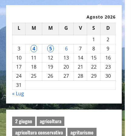
Agosto 2026
L
M
M
G
V
S
D
1
2
3
4
5
6
7
8
9
10
11
12
13
14
15
16
17
18
19
20
21
22
23
24
25
26
27
28
29
30
31
« Lug
2 giugno
agricoltura
agricoltura conservativa
agriturismo