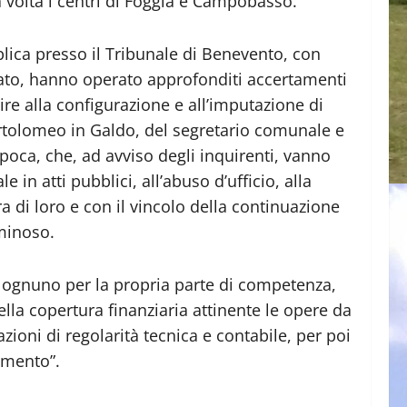
 volta i centri di Foggia e Campobasso.
bblica presso il Tribunale di Benevento, con
inato, hanno operato approfonditi accertamenti
lire alla configurazione e all’imputazione di
 Bartolomeo in Galdo, del segretario comunale e
poca, che, ad avviso degli inquirenti, vanno
 in atti pubblici, all’abuso d’ufficio, alla
a di loro e con il vincolo della continuazione
minoso.
e, ognuno per la propria parte di competenza,
lla copertura finanziaria attinente le opere da
ioni di regolarità tecnica e contabile, per poi
rimento”.