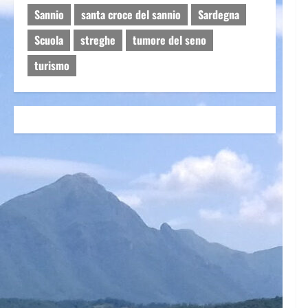
Sannio
santa croce del sannio
Sardegna
Scuola
streghe
tumore del seno
turismo