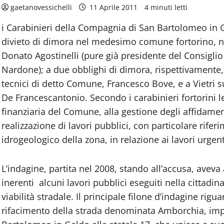
gaetanovessichelli
11 Aprile 2011
4 minuti letti
i Carabinieri della Compagnia di San Bartolomeo in G
divieto di dimora nel medesimo comune fortorino, ne
Donato Agostinelli (pure già presidente del Consiglio
Nardone); a due obblighi di dimora, rispettivamente, 
tecnici di detto Comune, Francesco Bove, e a Vietri s
De Francescantonio. Secondo i carabinieri fortorini l
finanziaria del Comune, alla gestione degli affidament
realizzazione di lavori pubblici, con particolare rifer
idrogeologico della zona, in relazione ai lavori urgent
L’indagine, partita nel 2008, stando all’accusa, aveva 
inerenti alcuni lavori pubblici eseguiti nella cittadin
viabilità stradale. Il principale filone d’indagine rigu
rifacimento della strada denominata Amborchia, impo