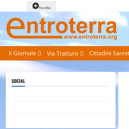
Vai
Ascolta
al
contenuto
Il Giornale
Cittadini Sannit
Via Tratturo
SOCIAL
Pagina Facebook
Canale YouTube
Galleria foto su Flickr