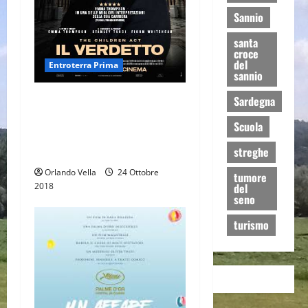
Sannio
santa
croce
del
Entroterra Prima
sannio
IL VERDETTO- THE CHILDREN
Sardegna
ACT, di Richard Eyre (Storia
Scuola
di un minore, tra vita, morte,
streghe
leggi e religione)
Orlando Vella
24 Ottobre
tumore
del
2018
seno
turismo