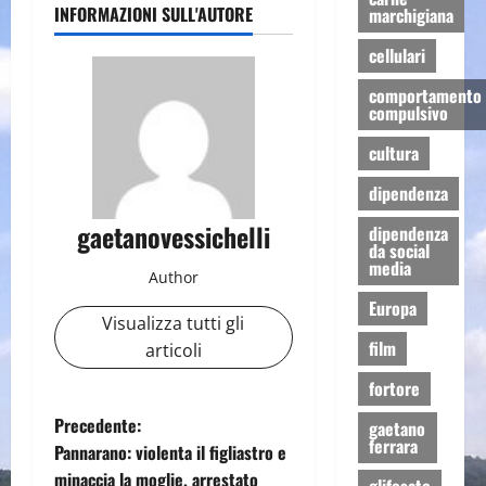
INFORMAZIONI SULL'AUTORE
marchigiana
cellulari
comportamento
compulsivo
cultura
dipendenza
gaetanovessichelli
dipendenza
da social
media
Author
Europa
Visualizza tutti gli
film
articoli
fortore
N
Precedente:
gaetano
ferrara
Pannarano: violenta il figliastro e
a
minaccia la moglie, arrestato