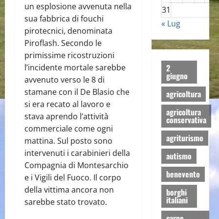
un esplosione avvenuta nella
31
sua fabbrica di fouchi
« Lug
pirotecnici, denominata
Piroflash. Secondo le
primissime ricostruzioni
l’incidente mortale sarebbe
2
giugno
avvenuto verso le 8 di
stamane con il De Blasio che
agricoltura
si era recato al lavoro e
agricoltura
stava aprendo l’attività
conservativa
commerciale come ogni
agriturismo
mattina. Sul posto sono
intervenuti i carabinieri della
autismo
Compagnia di Montesarchio
benevento
e i Vigili del Fuoco. Il corpo
della vittima ancora non
borghi
italiani
sarebbe stato trovato.
carne