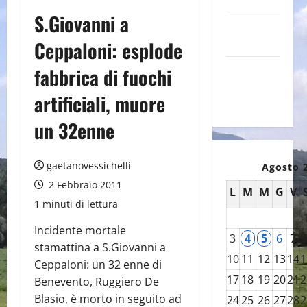
S.Giovanni a
Canale
YouTube
Ceppaloni: esplode
Galleria
fabbrica di fuochi
foto su
artificiali, muore
Flickr
un 32enne
gaetanovessichelli
Agosto 
2 Febbraio 2011
L
M
M
G
V
1 minuti di lettura
Incidente mortale
3
4
5
6
7
stamattina a S.Giovanni a
10
11
12
13
14
1
Ceppaloni: un 32 enne di
17
18
19
20
21
2
Benevento, Ruggiero De
Blasio, è morto in seguito ad
24
25
26
27
28
2