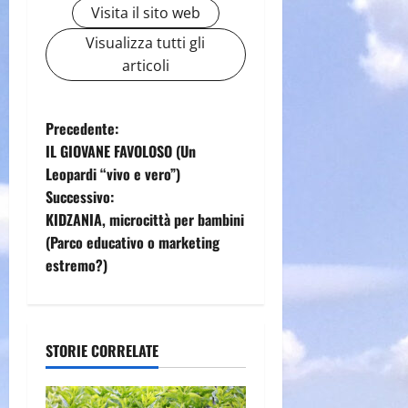
Visita il sito web
Visualizza tutti gli
articoli
N
Precedente:
IL GIOVANE FAVOLOSO (Un
a
Leopardi “vivo e vero”)
Successivo:
v
KIDZANIA, microcittà per bambini
i
(Parco educativo o marketing
estremo?)
g
a
STORIE CORRELATE
z
i