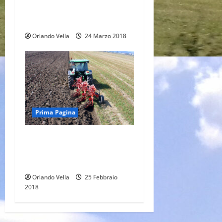
o
così al volere delle
multinazionali.
Orlando Vella
24 Marzo 2018
Prima Pagina
Suoli sempre più poveri,
l’aratro ha le sue
responsabilità
Orlando Vella
25 Febbraio
2018