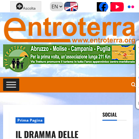
Vai
Pagina Fa
Cana
Ascolta
al
contenuto
SOCIAL
Prima Pagina
Pagina
IL DRAMMA DELLE
Facebook