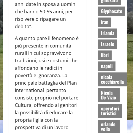
glifosato
anni date in sposa a uomini
Glyphosate
che hanno 50-55 anni, per
risolvere o ripagare un
iran
debito”.
Irlanda
A quanto pare il fenomeno è
Israele
più presente in comunità
rurali in cui sopravvivono
libri
tradizioni, usi e costumi che
napoli
affondano le radici in
povertà e ignoranza. La
nicola
cocchiarella
principale battaglia del Plan
International pertanto
Nicola
De Vizio
consiste proprio nel portare
Cultura, offrendo ai genitori
operatori
la possibilità di educare la
turistici
propria figlia con la
orlando
prospettiva di un lavoro
vella