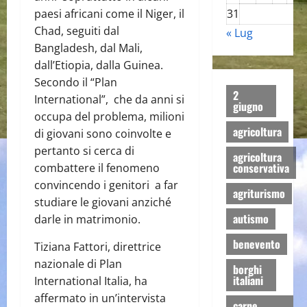
31
paesi africani come il Niger, il
Chad, seguiti dal
« Lug
Bangladesh, dal Mali,
dall’Etiopia, dalla Guinea.
Secondo il “Plan
2
International”, che da anni si
giugno
occupa del problema, milioni
agricoltura
di giovani sono coinvolte e
pertanto si cerca di
agricoltura
conservativa
combattere il fenomeno
convincendo i genitori a far
agriturismo
studiare le giovani anziché
autismo
darle in matrimonio.
benevento
Tiziana Fattori, direttrice
nazionale di Plan
borghi
italiani
International Italia, ha
affermato in un’intervista
carne