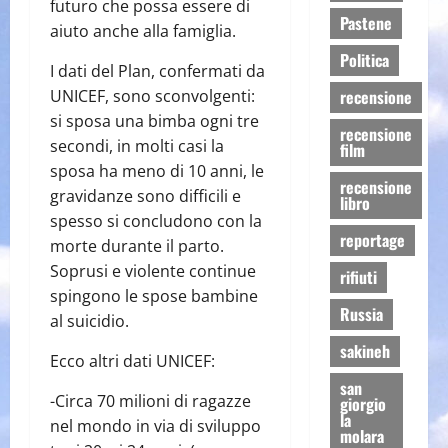
futuro che possa essere di
Pastene
aiuto anche alla famiglia.
Politica
I dati del Plan, confermati da
recensione
UNICEF, sono sconvolgenti:
si sposa una bimba ogni tre
recensione
secondi, in molti casi la
film
sposa ha meno di 10 anni, le
recensione
gravidanze sono difficili e
libro
spesso si concludono con la
reportage
morte durante il parto.
Soprusi e violente continue
rifiuti
spingono le spose bambine
Russia
al suicidio.
sakineh
Ecco altri dati UNICEF:
san
-Circa 70 milioni di ragazze
giorgio
la
nel mondo in via di sviluppo
molara