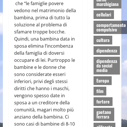
che “le famiglie povere
marchigiana
vedono nel matrimonio della
cellulari
bambina, prima di tutto la
comportamento
soluzione al problema di
compulsivo
sfamare troppe bocche.
Quindi, una bambina data in
cultura
sposa elimina l’incombenza
dipendenza
della famiglia di doversi
occupare di lei. Purtroppo le
dipendenza
da social
bambine e le donne che
media
sono considerate esseri
Europa
inferiori, privi degli stessi
diritti che hanno i maschi,
film
vengono spesso date in
fortore
sposa a un creditore della
comunità, magari molto più
gaetano
ferrara
anziano della bambina. Ci
sono casi di bambine di 8-10