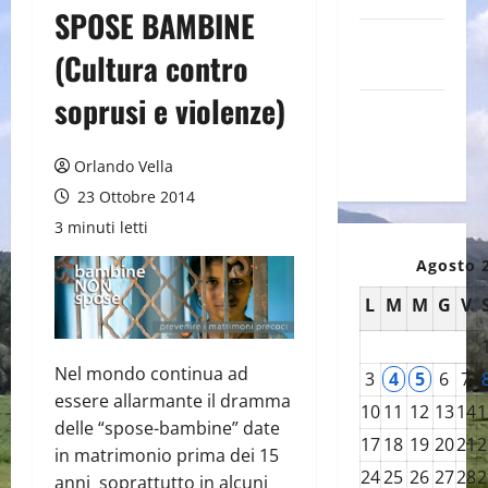
SPOSE BAMBINE
Canale
(Cultura contro
YouTube
soprusi e violenze)
Galleria
foto su
Flickr
Orlando Vella
23 Ottobre 2014
3 minuti letti
Agosto 
L
M
M
G
V
Nel mondo continua ad
3
4
5
6
7
essere allarmante il dramma
10
11
12
13
14
1
delle “spose-bambine” date
17
18
19
20
21
2
in matrimonio prima dei 15
24
25
26
27
28
2
anni soprattutto in alcuni