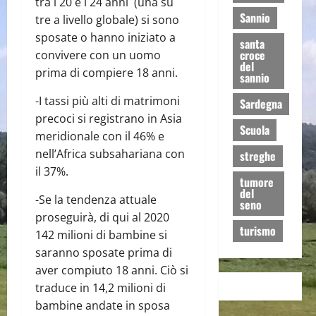
tra i 20 e i 24 anni (una su
Sannio
tre a livello globale) si sono
sposate o hanno iniziato a
santa
croce
convivere con un uomo
del
prima di compiere 18 anni.
sannio
-I tassi più alti di matrimoni
Sardegna
precoci si registrano in Asia
Scuola
meridionale con il 46% e
nell’Africa subsahariana con
streghe
il 37%.
tumore
del
-Se la tendenza attuale
seno
proseguirà, di qui al 2020
turismo
142 milioni di bambine si
saranno sposate prima di
aver compiuto 18 anni. Ciò si
traduce in 14,2 milioni di
bambine andate in sposa