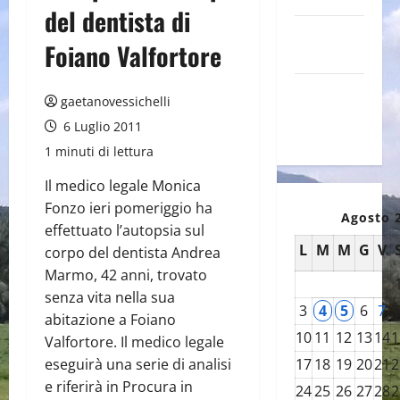
del dentista di
Canale
Foiano Valfortore
YouTube
Galleria
gaetanovessichelli
foto su
6 Luglio 2011
Flickr
1 minuti di lettura
Il medico legale Monica
Fonzo ieri pomeriggio ha
Agosto 
effettuato l’autopsia sul
L
M
M
G
V
corpo del dentista Andrea
Marmo, 42 anni, trovato
senza vita nella sua
3
4
5
6
7
abitazione a Foiano
10
11
12
13
14
1
Valfortore. Il medico legale
eseguirà una serie di analisi
17
18
19
20
21
2
e riferirà in Procura in
24
25
26
27
28
2