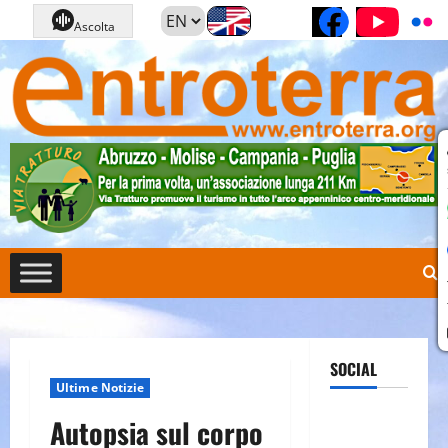
Vai
Pagina Fa
Cana
Ascolta
al
contenuto
SOCIAL
Ultime Notizie
Pagina
Autopsia sul corpo
Facebook