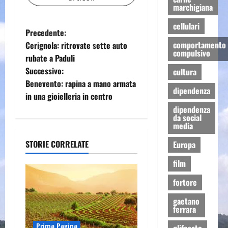
marchigiana
cellulari
N
Precedente:
comportamento
Cerignola: ritrovate sette auto
a
compulsivo
rubate a Paduli
Successivo:
cultura
v
Benevento: rapina a mano armata
dipendenza
i
in una gioielleria in centro
dipendenza
g
da social
media
a
STORIE CORRELATE
Europa
z
film
i
fortore
gaetano
o
ferrara
Prima Pagina