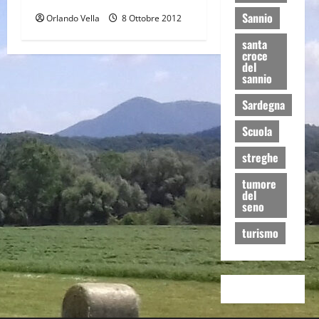
Sannio
Orlando Vella
8 Ottobre 2012
santa
croce
del
sannio
Sardegna
Scuola
streghe
tumore
del
seno
turismo