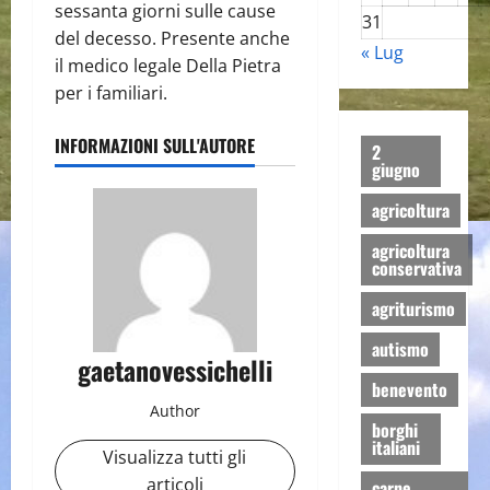
sessanta giorni sulle cause
31
del decesso. Presente anche
« Lug
il medico legale Della Pietra
per i familiari.
INFORMAZIONI SULL'AUTORE
2
giugno
agricoltura
agricoltura
conservativa
agriturismo
autismo
gaetanovessichelli
benevento
Author
borghi
italiani
Visualizza tutti gli
articoli
carne