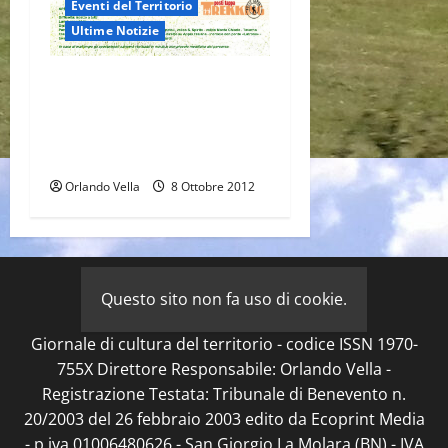
Eventi del Territorio
Ultime Notizie
In cammino sul Regio
Tratturo ‘Pescasseroli-
Candela’ a spasso fra natura,
storia e sapori
Orlando Vella
8 Ottobre 2012
Questo sito non fa uso di cookie.
Giornale di cultura del territorio - codice ISSN 1970-
755X Direttore Responsabile: Orlando Vella -
Registrazione Testata: Tribunale di Benevento n.
20/2003 del 26 febbraio 2003 edito da Ecoprint Media
- p.iva 01006480626 - San Giorgio La Molara (BN) - IVA