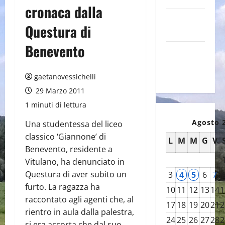
cronaca dalla
Canale
Questura di
YouTube
Benevento
Galleria
foto su
Flickr
gaetanovessichelli
29 Marzo 2011
1 minuti di lettura
Agosto 
Una studentessa del liceo
classico ‘Giannone’ di
L
M
M
G
V
Benevento, residente a
Vitulano, ha denunciato in
Questura di aver subito un
3
4
5
6
7
furto. La ragazza ha
10
11
12
13
14
1
raccontato agli agenti che, al
17
18
19
20
21
2
rientro in aula dalla palestra,
24
25
26
27
28
2
si era accorta che dal suo