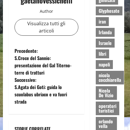
gaetanovessichelli
glifosato
Glyphosate
Author
iran
Visualizza tutti gli
articoli
Irlanda
Israele
N
Precedente:
libri
S.Croce del Sannio:
a
napoli
presentazione del Gal Titerno-
terre di tratturi
v
nicola
Successivo:
cocchiarella
i
S.Agata dei Goti: guida lo
Nicola
scuolabus ubriaco e va fuori
De Vizio
g
strada
operatori
turistici
a
orlando
z
vella
STORIE CORRELATE