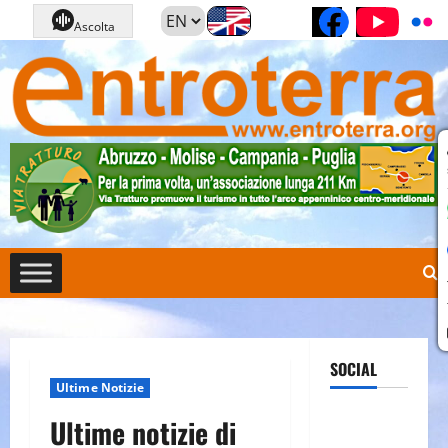
Vai
Pagina Fa
Cana
Ascolta
al
contenuto
SOCIAL
Ultime Notizie
Pagina
Ultime notizie di
Facebook