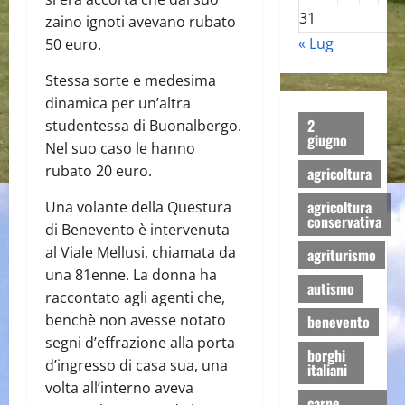
31
zaino ignoti avevano rubato
« Lug
50 euro.
Stessa sorte e medesima
dinamica per un’altra
2
studentessa di Buonalbergo.
giugno
Nel suo caso le hanno
rubato 20 euro.
agricoltura
agricoltura
Una volante della Questura
conservativa
di Benevento è intervenuta
al Viale Mellusi, chiamata da
agriturismo
una 81enne. La donna ha
autismo
raccontato agli agenti che,
benchè non avesse notato
benevento
segni d’effrazione alla porta
borghi
d’ingresso di casa sua, una
italiani
volta all’interno aveva
carne