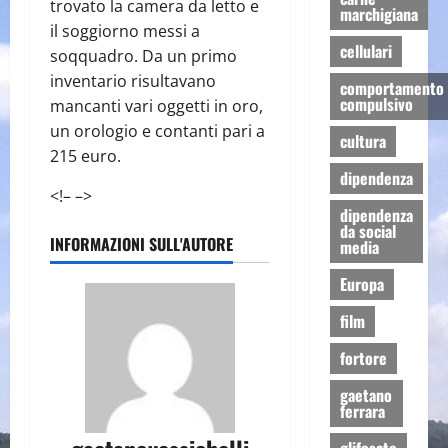
trovato la camera da letto e
marchigiana
il soggiorno messi a
cellulari
soqquadro. Da un primo
inventario risultavano
comportamento
compulsivo
mancanti vari oggetti in oro,
un orologio e contanti pari a
cultura
215 euro.
dipendenza
<!– –>
dipendenza
da social
INFORMAZIONI SULL'AUTORE
media
Europa
film
fortore
gaetano
ferrara