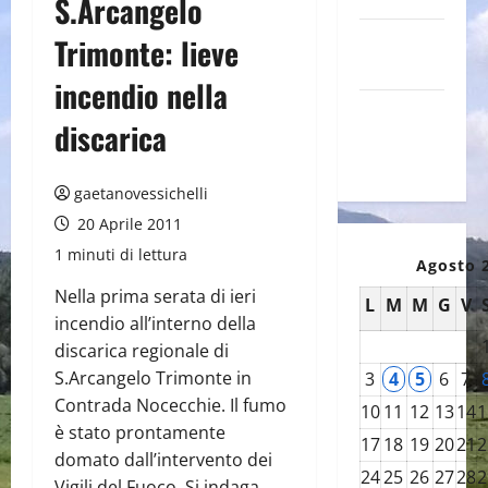
S.Arcangelo
Canale
Trimonte: lieve
YouTube
incendio nella
Galleria
discarica
foto su
Flickr
gaetanovessichelli
20 Aprile 2011
1 minuti di lettura
Agosto 
Nella prima serata di ieri
L
M
M
G
V
incendio all’interno della
discarica regionale di
S.Arcangelo Trimonte in
3
4
5
6
7
Contrada Nocecchie. Il fumo
10
11
12
13
14
1
è stato prontamente
17
18
19
20
21
2
domato dall’intervento dei
24
25
26
27
28
2
Vigili del Fuoco. Si indaga