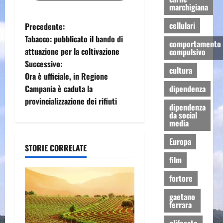
marchigiana
N
cellulari
Precedente:
Tabacco: pubblicato il bando di
comportamento
a
attuazione per la coltivazione
compulsivo
Successivo:
v
cultura
Ora è ufficiale, in Regione
i
Campania è caduta la
dipendenza
provincializzazione dei rifiuti
dipendenza
g
da social
media
a
Europa
STORIE CORRELATE
z
film
i
fortore
o
gaetano
ferrara
n