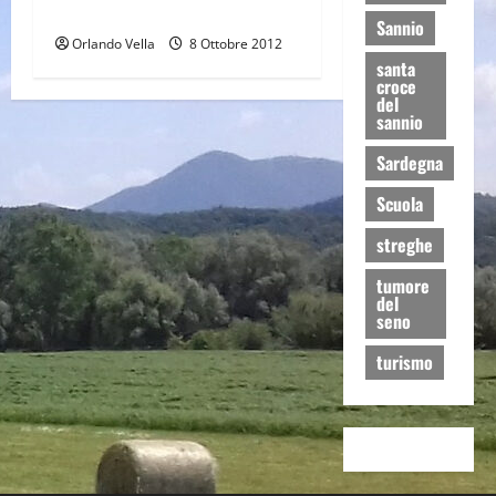
storia e sapori
Sannio
Orlando Vella
8 Ottobre 2012
santa
croce
del
sannio
Sardegna
Scuola
streghe
tumore
del
seno
turismo