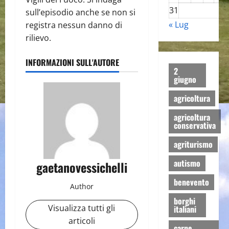
31
sull’episodio anche se non si
« Lug
registra nessun danno di
rilievo.
INFORMAZIONI SULL'AUTORE
2
giugno
agricoltura
agricoltura
conservativa
agriturismo
autismo
gaetanovessichelli
benevento
Author
borghi
Visualizza tutti gli
italiani
articoli
carne