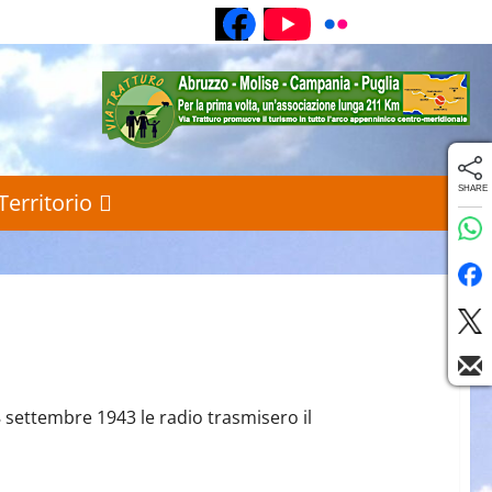
Pagina Facebook
Canale YouTube
Galleria foto 
SHARE
Territorio
8 settembre 1943 le radio trasmisero il