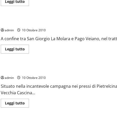
Leggi
Leggi tutto
di
più
Prodotti e Produttori
Reportage
su
Il
mulino
‘O Pescatore
Ielardi
admin
10 Ottobre 2010
A confine tra San Giorgio La Molara e Pago Veiano, nel tratto 
Leggi
Leggi tutto
di
più
Operatori Turistici
Prodotti e Produttori
su
‘O
Pescatore
Agriturismo La Vecchia Cascina di Paolo e Belinda
admin
10 Ottobre 2010
Situato nella incantevole campagna nei pressi di Pietrelcina
Vecchia Cascina...
Leggi
Leggi tutto
di
più
Operatori Turistici
Prodotti e Produttori
su