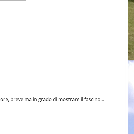
più
su
Il
Libro
degli
AREA
di
Domenico
Coduto
e, breve ma in grado di mostrare il fascino...
imonte
Tutti gli Articoli