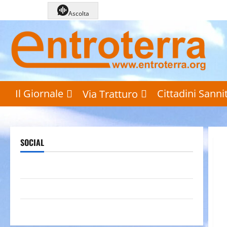
Vai
Ascolta
al
contenuto
Il Giornale
Cittadini Sannit
Via Tratturo
SOCIAL
Pagina Facebook
Canale YouTube
Galleria foto su Flickr