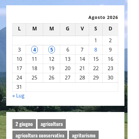
Agosto 2026
L
M
M
G
V
S
D
1
2
3
4
5
6
7
8
9
10
11
12
13
14
15
16
17
18
19
20
21
22
23
24
25
26
27
28
29
30
31
« Lug
2 giugno
agricoltura
agricoltura conservativa
agriturismo