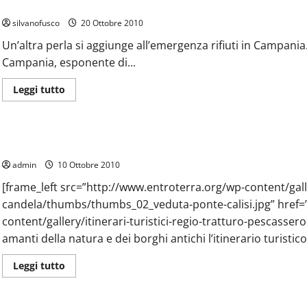
L’emergenza rifiuti mai finita… ecco le promesse di Berlusconi
turistico
lungo
silvanofusco
Corso
20 Ottobre 2010
Garibaldi
ed
Un’altra perla si aggiunge all’emergenza rifiuti in Campania
oltre
Campania, esponente di...
Leggi
Leggi tutto
di
più
Itinerari Turistici
Sannio
su
L’emergenza
rifiuti
Itinerario del Regio Tratturo Pescasseroli-Candela
mai
finita…
admin
10 Ottobre 2010
ecco
le
promesse
[frame_left src=”http://www.entroterra.org/wp-content/galler
di
candela/thumbs/thumbs_02_veduta-ponte-calisi.jpg” href=
Berlusconi
content/gallery/itinerari-turistici-regio-tratturo-pescassero
amanti della natura e dei borghi antichi l’itinerario turistic
Leggi
Leggi tutto
di
più
Prodotti e Produttori
Reportage
su
Itinerario