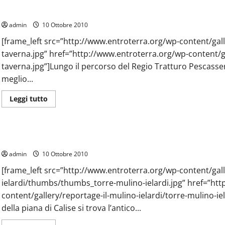
del
Le taverne
Regio
Tratturo
admin
10 Ottobre 2010
Pescasseroli-
Candela
[frame_left src=”http://www.entroterra.org/wp-content/ga
taverna.jpg” href=”http://www.entroterra.org/wp-content/ga
taverna.jpg”]Lungo il percorso del Regio Tratturo Pescassero
meglio...
Leggi
Leggi tutto
di
più
Prodotti e Produttori
Reportage
su
Le
taverne
Il mulino Ielardi
admin
10 Ottobre 2010
[frame_left src=”http://www.entroterra.org/wp-content/gall
ielardi/thumbs/thumbs_torre-mulino-ielardi.jpg” href=”htt
content/gallery/reportage-il-mulino-ielardi/torre-mulino-iel
della piana di Calise si trova l’antico...