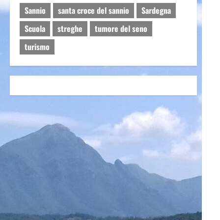
Sannio
santa croce del sannio
Sardegna
Scuola
streghe
tumore del seno
turismo