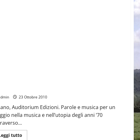
Libro degli AREA di Domenico Coduto
admin
23 Ottobre 2010
lano, Auditorium Edizioni. Parole e musica per un
aggio nella musica e nell’utopia degli anni ’70
traverso...
Leggi
Leggi tutto
di