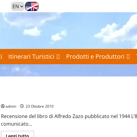
i
Itinerari Turistici
Prodotti e Produttori
Cultura e Società
Prima Pagina
Tutti gli Articoli
L’occupazione tedesca nella provincia di Benevento
admin
23 Ottobre 2010
Recensione del libro di Alfredo Zazo pubblicato nel 1944 L’
comunicato...
Leggi
Leggi tutto