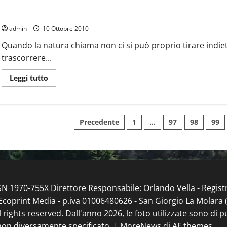
Agriturismo
La
Agriturismo Castello
Vecchia
Cascina
admin
10 Ottobre 2010
di
Paolo
e
Quando la natura chiama non ci si può proprio tirare indie
Belinda
trascorrere...
Leggi
Leggi tutto
di
più
su
Agriturismo
Castello
Paginazione
Precedente
1
…
97
98
99
degli
articoli
ISSN 1970-755X Direttore Responsabile: Orlando Vella - Regis
coprint Media - p.iva 01006480626 - San Giorgio La Molara (BN
l rights reserved. Dall'anno 2026, le foto utilizzate sono di 
non diversamente specificato.
|
MoreNews
di AF themes.