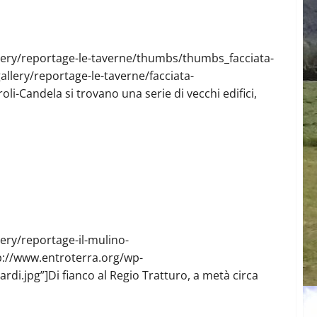
llery/reportage-le-taverne/thumbs/thumbs_facciata-
llery/reportage-le-taverne/facciata-
li-Candela si trovano una serie di vecchi edifici,
ery/reportage-il-mulino-
p://www.entroterra.org/wp-
ardi.jpg”]Di fianco al Regio Tratturo, a metà circa