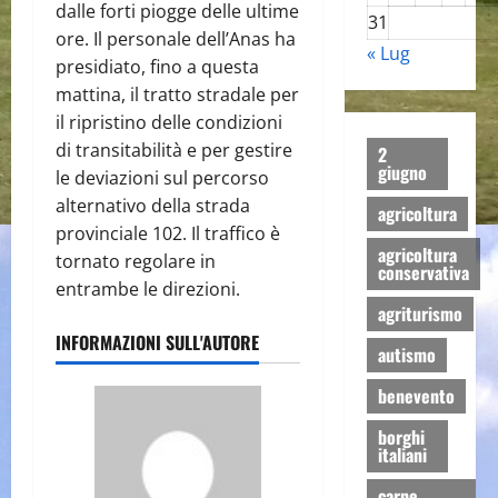
dalle forti piogge delle ultime
31
ore. Il personale dell’Anas ha
« Lug
presidiato, fino a questa
mattina, il tratto stradale per
il ripristino delle condizioni
di transitabilità e per gestire
2
giugno
le deviazioni sul percorso
alternativo della strada
agricoltura
provinciale 102. Il traffico è
agricoltura
tornato regolare in
conservativa
entrambe le direzioni.
agriturismo
INFORMAZIONI SULL'AUTORE
autismo
benevento
borghi
italiani
carne