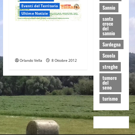
Eventi del Territorio
Sannio
Ultime Notizie
santa
croce
del
In cammino sul Regio
sannio
Tratturo ‘Pescasseroli-
Candela’ a spasso fra natura,
Sardegna
storia e sapori
Scuola
Orlando Vella
8 Ottobre 2012
streghe
tumore
del
seno
turismo