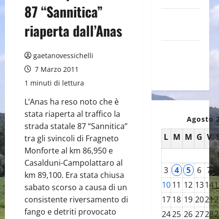
87 “Sannitica”
Canale
riaperta dall’Anas
YouTube
Galleria
gaetanovessichelli
foto su
7 Marzo 2011
Flickr
1 minuti di lettura
L’Anas ha reso noto che è
stata riaperta al traffico la
Agosto 
strada statale 87 “Sannitica”
L
M
M
G
V
tra gli svincoli di Fragneto
Monforte al km 86,950 e
Casalduni-Campolattaro al
3
4
5
6
7
km 89,100. Era stata chiusa
10
11
12
13
14
1
sabato scorso a causa di un
consistente riversamento di
17
18
19
20
21
2
fango e detriti provocato
24
25
26
27
28
2