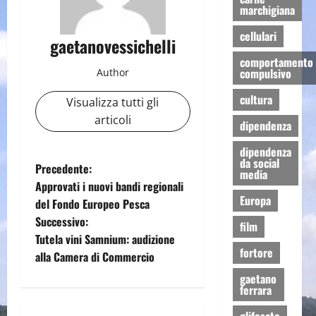
marchigiana
cellulari
gaetanovessichelli
comportamento
compulsivo
Author
cultura
Visualizza tutti gli
articoli
dipendenza
dipendenza
da social
N
Precedente:
media
Approvati i nuovi bandi regionali
a
Europa
del Fondo Europeo Pesca
Successivo:
v
film
Tutela vini Samnium: audizione
fortore
i
alla Camera di Commercio
gaetano
g
ferrara