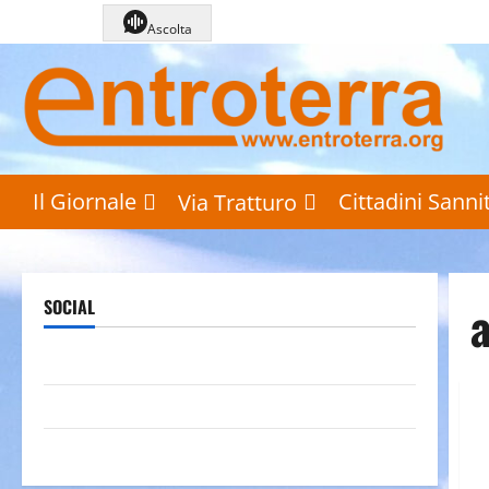
Vai
Ascolta
al
contenuto
Il Giornale
Cittadini Sannit
Via Tratturo
SOCIAL
Pagina Facebook
Canale YouTube
Galleria foto su Flickr