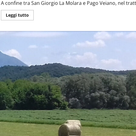
A confine tra San Giorgio La Molara e Pago Veiano, nel tratto 
Leggi
Leggi tutto
di
più
su
‘O
Pescatore