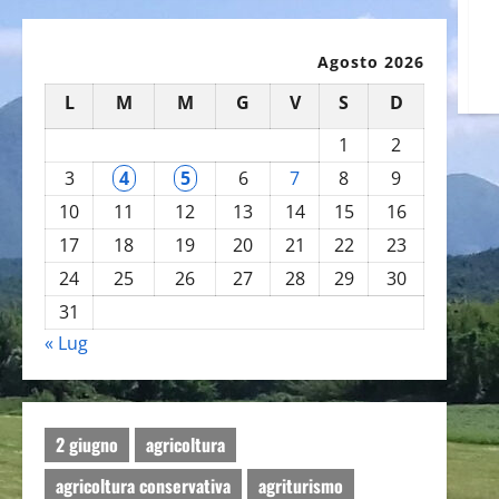
Agosto 2026
L
M
M
G
V
S
D
1
2
3
4
5
6
7
8
9
10
11
12
13
14
15
16
17
18
19
20
21
22
23
24
25
26
27
28
29
30
31
« Lug
2 giugno
agricoltura
agricoltura conservativa
agriturismo