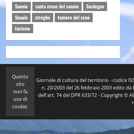
Sannio
santa croce del sannio
Sardegna
Scuola
streghe
tumore del seno
turismo
Questo
Giornale di cultura del territorio - codice 
sito
n. 20/2003 del 26 febbraio 2003 edito da E
non fa
dell'art. 74 del DPR 633/72 - Copyright © Al
uso di
cookie.