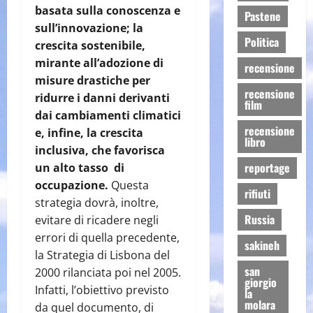
basata sulla conoscenza e
Pastene
sull’innovazione; la
Politica
crescita sostenibile,
mirante all’adozione di
recensione
misure drastiche per
recensione
ridurre i danni derivanti
film
dai cambiamenti climatici
recensione
e, infine, la crescita
libro
inclusiva, che favorisca
reportage
un alto tasso di
occupazione.
Questa
rifiuti
strategia dovrà, inoltre,
Russia
evitare di ricadere negli
errori di quella precedente,
sakineh
la Strategia di Lisbona del
san
2000 rilanciata poi nel 2005.
giorgio
Infatti, l’obiettivo previsto
la
molara
da quel documento, di