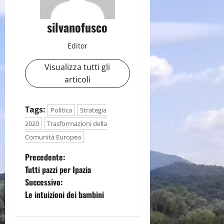
silvanofusco
Editor
Visualizza tutti gli
articoli
Tags:
Politica
Strategia
2020
Trasformazioni della
Comunità Europea
N
Precedente:
Tutti pazzi per Ipazia
a
Successivo:
Le intuizioni dei bambini
v
i