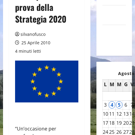
prova della
Canale
Strategia 2020
YouTube
Galleria
silvanofusco
foto su
25 Aprile 2010
Flickr
4 minuti letti
Agosto
L
M
M
G
V
3
4
5
6
7
10
11
12
13
14
17
18
19
20
21
“Un’occasione per
24
25
26
27
28