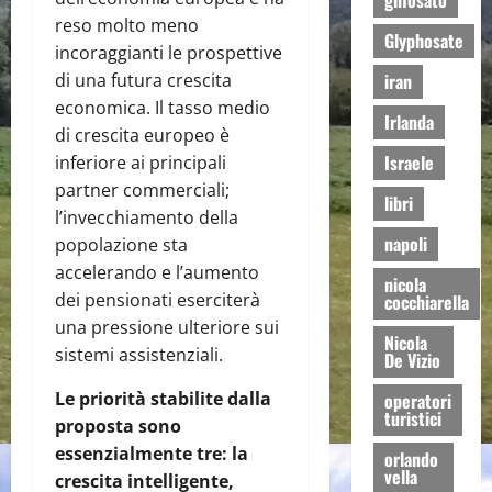
glifosato
reso molto meno
Glyphosate
incoraggianti le prospettive
iran
di una futura crescita
economica. Il tasso medio
Irlanda
di crescita europeo è
Israele
inferiore ai principali
partner commerciali;
libri
l’invecchiamento della
napoli
popolazione sta
accelerando e l’aumento
nicola
dei pensionati eserciterà
cocchiarella
una pressione ulteriore sui
Nicola
sistemi assistenziali.
De Vizio
Le priorità stabilite dalla
operatori
turistici
proposta sono
essenzialmente tre: la
orlando
vella
crescita intelligente,