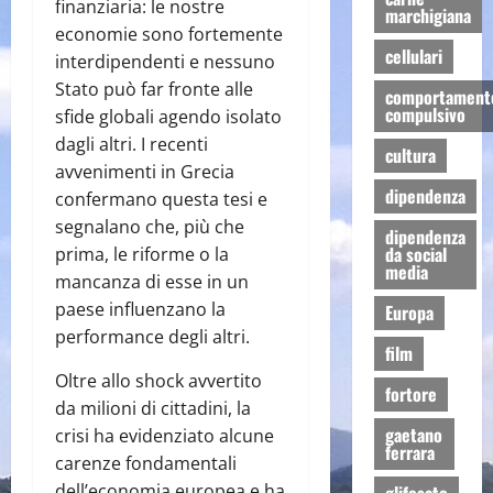
finanziaria: le nostre
marchigiana
economie sono fortemente
cellulari
interdipendenti e nessuno
Stato può far fronte alle
comportament
compulsivo
sfide globali agendo isolato
dagli altri. I recenti
cultura
avvenimenti in Grecia
dipendenza
confermano questa tesi e
segnalano che, più che
dipendenza
da social
prima, le riforme o la
media
mancanza di esse in un
paese influenzano la
Europa
performance degli altri.
film
Oltre allo shock avvertito
fortore
da milioni di cittadini, la
gaetano
crisi ha evidenziato alcune
ferrara
carenze fondamentali
dell’economia europea e ha