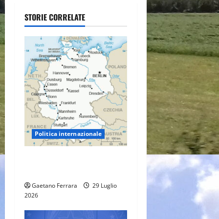
g
STORIE CORRELATE
a
z
i
o
n
Politica internazionale
e
La Germania necessita dello
a
spauracchio russo
r
Gaetano Ferrara
29 Luglio
2026
t