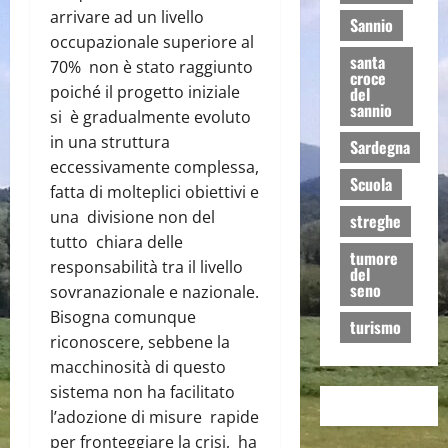
arrivare ad un livello
Sannio
occupazionale superiore al
santa
70% non è stato raggiunto
croce
poiché il progetto iniziale
del
sannio
si è gradualmente evoluto
in una struttura
Sardegna
eccessivamente complessa,
Scuola
fatta di molteplici obiettivi e
una divisione non del
streghe
tutto chiara delle
tumore
responsabilità tra il livello
del
seno
sovranazionale e nazionale.
Bisogna comunque
turismo
riconoscere, sebbene la
macchinosità di questo
sistema non ha facilitato
l’adozione di misure rapide
per fronteggiare la crisi, ha