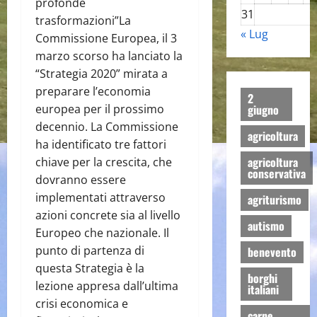
profonde
31
trasformazioni”La
« Lug
Commissione Europea, il 3
marzo scorso ha lanciato la
“Strategia 2020” mirata a
preparare l’economia
2
giugno
europea per il prossimo
decennio. La Commissione
agricoltura
ha identificato tre fattori
agricoltura
chiave per la crescita, che
conservativa
dovranno essere
implementati attraverso
agriturismo
azioni concrete sia al livello
autismo
Europeo che nazionale.
Il
punto di partenza di
benevento
questa Strategia è la
borghi
lezione appresa dall’ultima
italiani
crisi economica e
carne