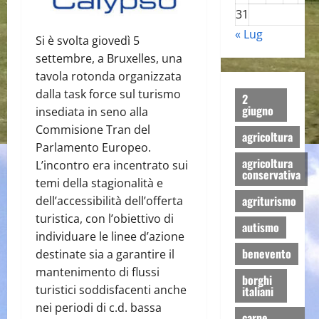
31
« Lug
Si è svolta giovedì 5
settembre, a Bruxelles, una
tavola rotonda organizzata
dalla task force sul turismo
2
giugno
insediata in seno alla
Commisione Tran del
agricoltura
Parlamento Europeo.
agricoltura
L’incontro era incentrato sui
conservativa
temi della stagionalità e
agriturismo
dell’accessibilità dell’offerta
turistica, con l’obiettivo di
autismo
individuare le linee d’azione
benevento
destinate sia a garantire il
mantenimento di flussi
borghi
turistici soddisfacenti anche
italiani
nei periodi di c.d. bassa
carne