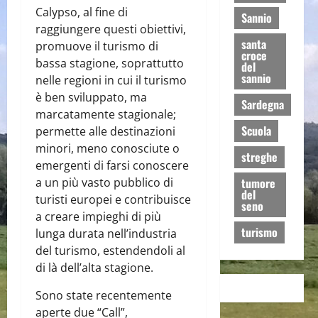
Calypso, al fine di
Sannio
raggiungere questi obiettivi,
santa
promuove il turismo di
croce
bassa stagione, soprattutto
del
sannio
nelle regioni in cui il turismo
è ben sviluppato, ma
Sardegna
marcatamente stagionale;
Scuola
permette alle destinazioni
minori, meno conosciute o
streghe
emergenti di farsi conoscere
a un più vasto pubblico di
tumore
del
turisti europei e contribuisce
seno
a creare impieghi di più
turismo
lunga durata nell’industria
del turismo, estendendoli al
di là dell’alta stagione.
Sono state recentemente
aperte due “Call”,