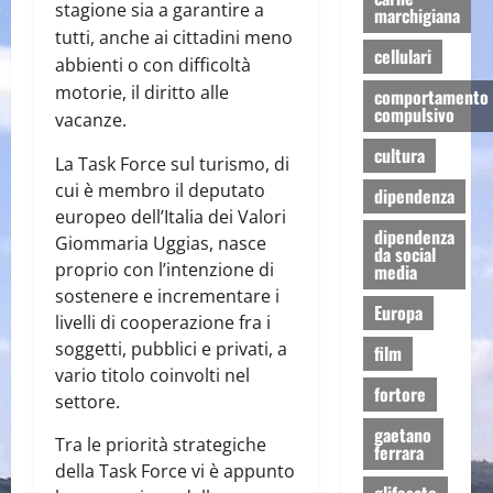
stagione sia a garantire a
marchigiana
tutti, anche ai cittadini meno
cellulari
abbienti o con difficoltà
motorie, il diritto alle
comportamento
compulsivo
vacanze.
cultura
La Task Force sul turismo, di
cui è membro il deputato
dipendenza
europeo dell’Italia dei Valori
dipendenza
Giommaria Uggias, nasce
da social
proprio con l’intenzione di
media
sostenere e incrementare i
Europa
livelli di cooperazione fra i
soggetti, pubblici e privati, a
film
vario titolo coinvolti nel
fortore
settore.
gaetano
Tra le priorità strategiche
ferrara
della Task Force vi è appunto