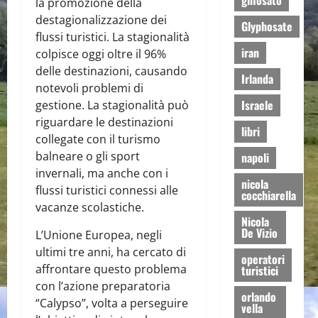
glifosato
la promozione della
destagionalizzazione dei
Glyphosate
flussi turistici. La stagionalità
iran
colpisce oggi oltre il 96%
delle destinazioni, causando
Irlanda
notevoli problemi di
Israele
gestione. La stagionalità può
riguardare le destinazioni
libri
collegate con il turismo
balneare o gli sport
napoli
invernali, ma anche con i
nicola
flussi turistici connessi alle
cocchiarella
vacanze scolastiche.
Nicola
De Vizio
L’Unione Europea, negli
ultimi tre anni, ha cercato di
operatori
affrontare questo problema
turistici
con l’azione preparatoria
orlando
“Calypso”, volta a perseguire
vella