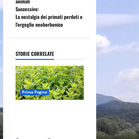
animali
v
Successivo:
i
La nostalgia dei primati perduti e
l’orgoglio neoborbonico
g
a
STORIE CORRELATE
z
i
o
Prima Pagina
n
e
Nuovo assetto normativo per
la coltivazione, raccolta e
a
prima trasformazione delle
piante officinali
r