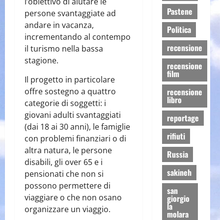
l’obiettivo di aiutare le
Pastene
persone svantaggiate ad
andare in vacanza,
Politica
incrementando al contempo
recensione
il turismo nella bassa
stagione.
recensione
film
Il progetto in particolare
offre sostegno a quattro
recensione
libro
categorie di soggetti: i
giovani adulti svantaggiati
reportage
(dai 18 ai 30 anni), le famiglie
rifiuti
con problemi finanziari o di
altra natura, le persone
Russia
disabili, gli over 65 e i
sakineh
pensionati che non si
possono permettere di
san
viaggiare o che non osano
giorgio
la
organizzare un viaggio.
molara