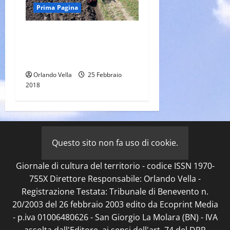
Prima Pagina
Suoli sempre più poveri,
l’aratro ha le sue
responsabilità
Orlando Vella
25 Febbraio
2018
Questo sito non fa uso di cookie.
Giornale di cultura del territorio - codice ISSN 1970-
755X Direttore Responsabile: Orlando Vella -
Registrazione Testata: Tribunale di Benevento n.
20/2003 del 26 febbraio 2003 edito da Ecoprint Media
- p.iva 01006480626 - San Giorgio La Molara (BN) - IVA
assolta dall'Editore, ai sensi dell'art. 74 del DPR