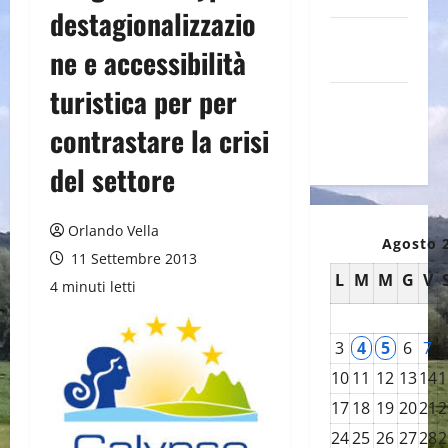
destagionalizzazio
Canale
ne e accessibilità
YouTube
turistica per per
Galleria
foto su
contrastare la crisi
Flickr
del settore
Orlando Vella
Agosto 
11 Settembre 2013
L
M
M
G
V
4 minuti letti
3
4
5
6
7
10
11
12
13
14
1
17
18
19
20
21
2
24
25
26
27
28
2