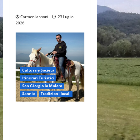
Giorgio la Molara
Carmen Iannoni
23 Luglio
2026
Cultura e Società
Itinerari Turistici
San Giorgio la Molara
Sannio
Tradizioni locali
Il respiro del tempo e del
vento: a San Giorgio La
Molara, dove la storia lega
con il futuro