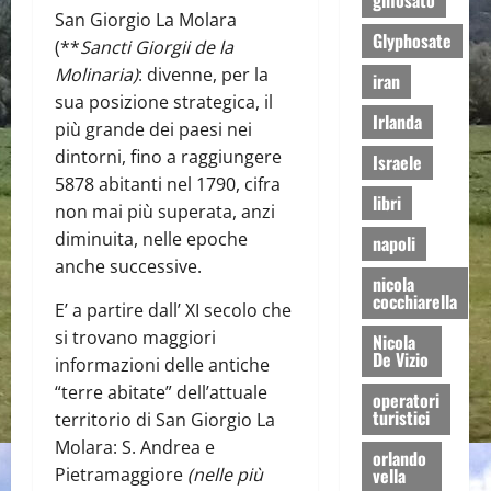
glifosato
San Giorgio La Molara
Glyphosate
(**
Sancti Giorgii de la
Molinaria)
: divenne, per la
iran
sua posizione strategica, il
Irlanda
più grande dei paesi nei
dintorni, fino a raggiungere
Israele
5878 abitanti nel 1790, cifra
libri
non mai più superata, anzi
diminuita, nelle epoche
napoli
anche successive.
nicola
cocchiarella
E’ a partire dall’ XI secolo che
si trovano maggiori
Nicola
De Vizio
informazioni delle antiche
“terre abitate” dell’attuale
operatori
turistici
territorio di San Giorgio La
Molara: S. Andrea e
orlando
Pietramaggiore
(nelle più
vella