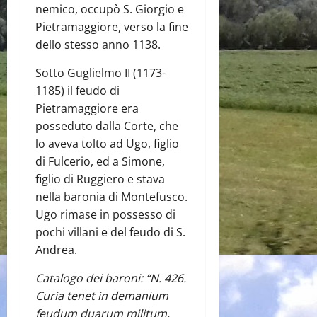
nemico, occupò S. Giorgio e
Pietramaggiore, verso la fine
dello stesso anno 1138.
Sotto Guglielmo II (1173-
1185) il feudo di
Pietramaggiore era
posseduto dalla Corte, che
lo aveva tolto ad Ugo, figlio
di Fulcerio, ed a Simone,
figlio di Ruggiero e stava
nella baronia di Montefusco.
Ugo rimase in possesso di
pochi villani e del feudo di S.
Andrea.
Catalogo dei baroni: “N. 426.
Curia tenet in demanium
feudum duarum militum,