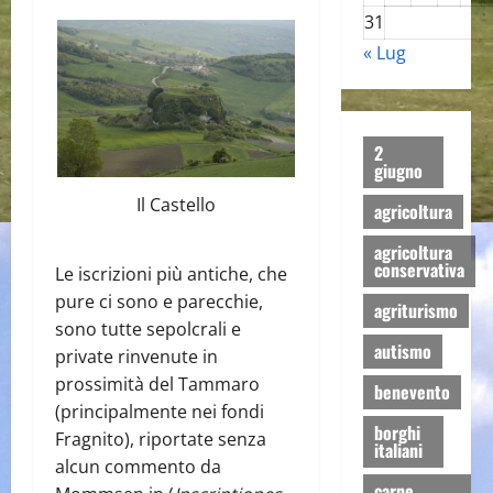
31
« Lug
2
giugno
Il Castello
agricoltura
agricoltura
conservativa
Le iscrizioni più antiche, che
pure ci sono e parecchie,
agriturismo
sono tutte sepolcrali e
autismo
private rinvenute in
prossimità del Tammaro
benevento
(principalmente nei fondi
borghi
Fragnito), riportate senza
italiani
alcun commento da
carne