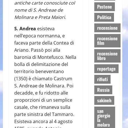
antiche carte conosciute col
Pastene
nome di S. Andreae de
Politica
Molinara e Preta Maiori.
recensione
S. Andrea
esisteva
nell’epoca normanna, e
recensione
film
faceva parte della Contea di
Ariano. Passò poi alla
recensione
baronia di Montefusco. Nella
libro
bolla di delimitazione del
reportage
territorio beneventano
(1350) è chiamato Castrum
rifiuti
S. Andreae de Molinara. Poi
Russia
decadde, e fu ridotto alle
proporzioni di un semplice
sakineh
casale, che rimaneva sulla
san
parte sinistra del Tammaro.
giorgio
la
Esisteva ancora al 4 agosto
molara