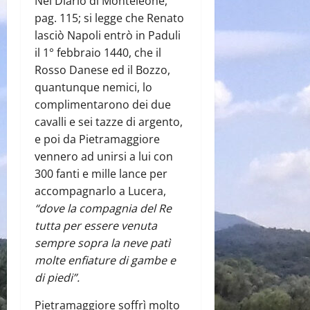
Nel Diario di Monteleone,
pag. 115; si legge che Renato
lasciò Napoli entrò in Paduli
il 1° febbraio 1440, che il
Rosso Danese ed il Bozzo,
quantunque nemici, lo
complimentarono dei due
cavalli e sei tazze di argento,
e poi da Pietramaggiore
vennero ad unirsi a lui con
300 fanti e mille lance per
accompagnarlo a Lucera,
“dove la compagnia del Re
tutta per essere venuta
sempre sopra la neve patì
molte enfiature di gambe e
di piedi”.
Pietramaggiore soffrì molto