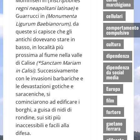
Mommsen in (
Inscriptiones
marchigiana
regni neapolitani latinae)
e
cellulari
Guarrucci in
(Monumenta
Ligurum Baebianorum)
,
da
comportamento
queste si capisce che gli
compulsivo
antichi dovevano stare in
cultura
basso, in località più
prossima al fiume nella valle
dipendenza
di Calise
(*Sanctam Mariam
dipendenza
in Calisi).
Successivamente
da social
media
con le invasioni barbariche e
le devastazioni gotiche e
Europa
saraceniche, si
film
cominciarono ad edificare i
borghi, a guisa di nidi di
fortore
rondine, sui siti più
gaetano
inaccessibili e facili alla
ferrara
difesa.