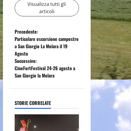
Visualizza tutti gli
articoli
N
Precedente:
Particolare escursione campestre
a
a San Giorgio La Molara il 19
Agosto
v
Successivo:
i
CineFortFestival 24-26 agosto a
San Giorgio la Molara
g
a
STORIE CORRELATE
z
i