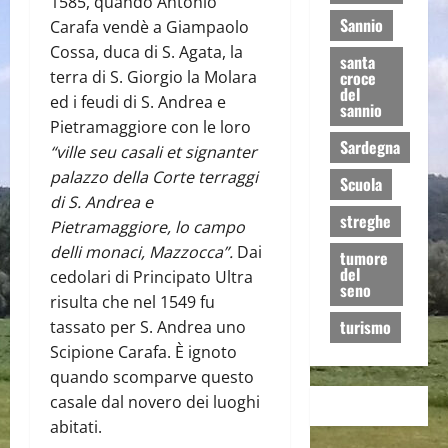
1585, quando Antonio
Sannio
Carafa vendè a Giampaolo
Cossa, duca di S. Agata, la
santa
terra di S. Giorgio la Molara
croce
del
ed i feudi di S. Andrea e
sannio
Pietramaggiore con le loro
Sardegna
“ville seu casali et signanter
palazzo della Corte terraggi
Scuola
di S. Andrea e
streghe
Pietramaggiore, lo campo
delli monaci, Mazzocca”.
Dai
tumore
del
cedolari di Principato Ultra
seno
risulta che nel 1549 fu
turismo
tassato per S. Andrea uno
Scipione Carafa. È ignoto
quando scomparve questo
casale dal novero dei luoghi
abitati.