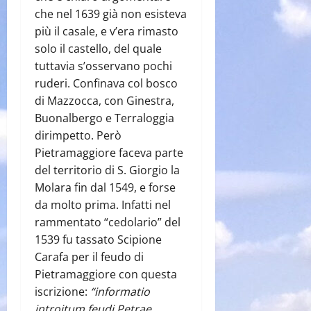
che nel 1639 già non esisteva
più il casale, e v’era rimasto
solo il castello, del quale
tuttavia s’osservano pochi
ruderi. Confinava col bosco
di Mazzocca, con Ginestra,
Buonalbergo e Terraloggia
dirimpetto. Però
Pietramaggiore faceva parte
del territorio di S. Giorgio la
Molara fin dal 1549, e forse
da molto prima. Infatti nel
rammentato “cedolario” del
1539 fu tassato Scipione
Carafa per il feudo di
Pietramaggiore con questa
iscrizione:
“informatio
introitum feudi Petrae