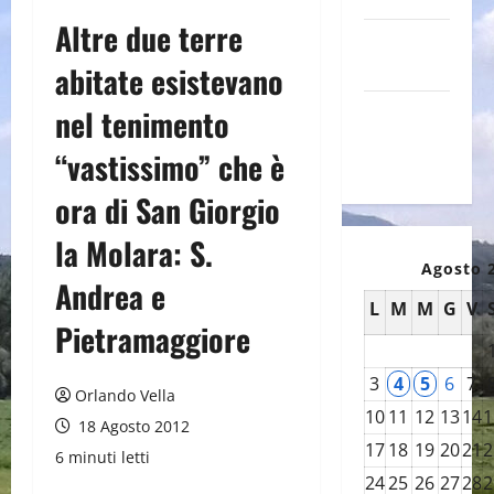
Altre due terre
Canale
YouTube
abitate esistevano
Galleria
nel tenimento
foto su
“vastissimo” che è
Flickr
ora di San Giorgio
la Molara: S.
Agosto 
Andrea e
L
M
M
G
V
Pietramaggiore
3
4
5
6
7
Orlando Vella
10
11
12
13
14
1
18 Agosto 2012
17
18
19
20
21
2
6 minuti letti
24
25
26
27
28
2