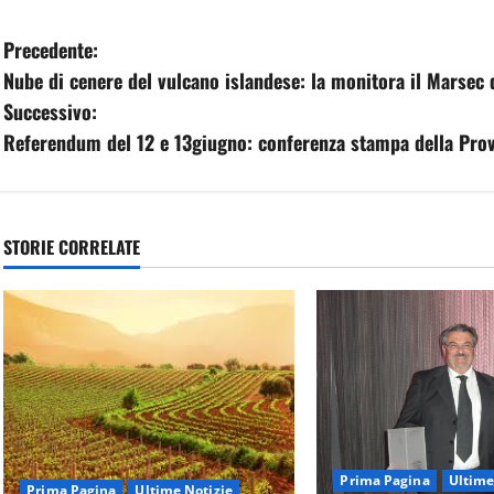
N
Precedente:
Nube di cenere del vulcano islandese: la monitora il Marsec
a
Successivo:
v
Referendum del 12 e 13giugno: conferenza stampa della Prov
i
g
STORIE CORRELATE
a
z
i
o
n
Prima Pagina
Ultime
Prima Pagina
Ultime Notizie