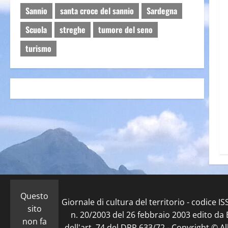
Sannio
santa croce del sannio
Sardegna
Scuola
streghe
tumore del seno
turismo
Questo
Giornale di cultura del territorio - codice 
sito
n. 20/2003 del 26 febbraio 2003 edito da E
non fa
dell'art. 74 del DPR 633/72 - Copyright © Al