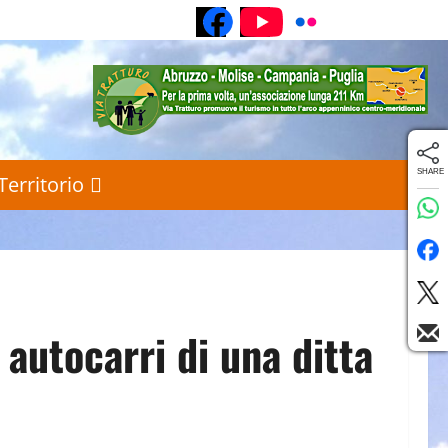
Pagina Facebook
Canale YouTube
Galleria foto 
SHARE
Territorio
 autocarri di una ditta