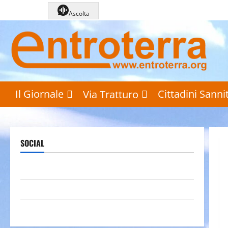
Vai
Ascolta
al
contenuto
Il Giornale
Cittadini Sannit
Via Tratturo
SOCIAL
Pagina Facebook
Canale YouTube
Galleria foto su Flickr