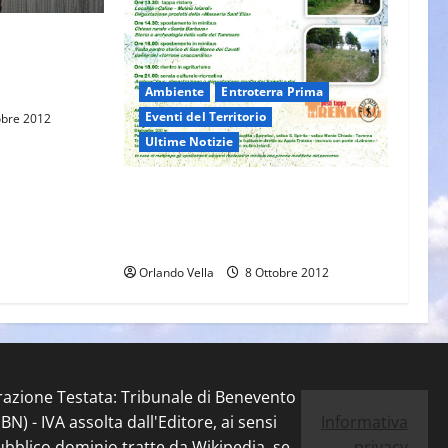
ional
the Year
Ambiente
Entroterra Prima
Eventi del Territorio
obre 2012
Ultime Notizie
In cammino sul Regio Tratturo
‘Pescasseroli-Candela’ a spasso fra
natura, storia e sapori
Orlando Vella
8 Ottobre 2012
trazione Testata: Tribunale di Benevento
) - IVA assolta dall'Editore, ai sensi
Informativa
pubblico dominio tratte da Wikipedia, se
privacy