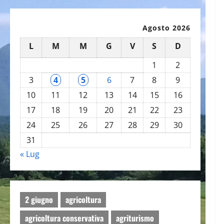
Agosto 2026
L
M
M
G
V
S
D
1
2
3
4
5
6
7
8
9
10
11
12
13
14
15
16
17
18
19
20
21
22
23
24
25
26
27
28
29
30
31
« Lug
2 giugno
agricoltura
agricoltura conservativa
agriturismo