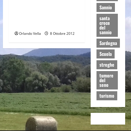
In cammino sul Regio
Sannio
Tratturo ‘Pescasseroli-
Candela’ a spasso fra natura,
santa
croce
storia e sapori
del
sannio
Orlando Vella
8 Ottobre 2012
Sardegna
Scuola
streghe
tumore
del
seno
turismo