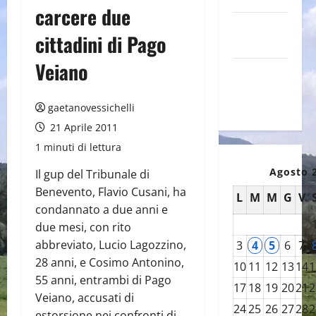
carcere due
Canale
cittadini di Pago
YouTube
Veiano
Galleria
foto su
Flickr
gaetanovessichelli
21 Aprile 2011
1 minuti di lettura
Agosto 
Il gup del Tribunale di
Benevento, Flavio Cusani, ha
L
M
M
G
V
condannato a due anni e
due mesi, con rito
abbreviato, Lucio Lagozzino,
3
4
5
6
7
28 anni, e Cosimo Antonino,
10
11
12
13
14
1
55 anni, entrambi di Pago
17
18
19
20
21
2
Veiano, accusati di
24
25
26
27
28
2
estorsione nei confronti di