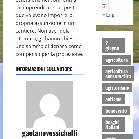
31
un imprenditore del posto. I
« Lug
due volevano imporre la
propria assunzione in un
cantiere. Non avendola
ottenuta, gli hanno chiesto
2
una somma di denaro come
giugno
compenso per la protezione.
agricoltura
INFORMAZIONI SULL'AUTORE
agricoltura
conservativa
agriturismo
autismo
benevento
borghi
italiani
gaetanovessichelli
carne