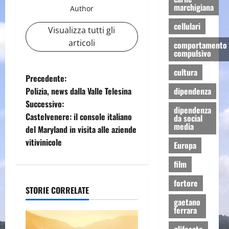
marchigiana
Author
cellulari
Visualizza tutti gli
articoli
comportamento
compulsivo
cultura
N
Precedente:
Polizia, news dalla Valle Telesina
dipendenza
a
Successivo:
dipendenza
Castelvenere: il console italiano
da social
v
media
del Maryland in visita alle aziende
i
vitivinicole
Europa
g
film
fortore
a
STORIE CORRELATE
gaetano
z
ferrara