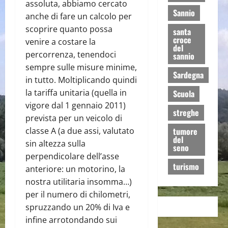
assoluta, abbiamo cercato
Sannio
anche di fare un calcolo per
scoprire quanto possa
santa
croce
venire a costare la
del
percorrenza, tenendoci
sannio
sempre sulle misure minime,
Sardegna
in tutto. Moltiplicando quindi
la tariffa unitaria (quella in
Scuola
vigore dal 1 gennaio 2011)
streghe
prevista per un veicolo di
classe A (a due assi, valutato
tumore
del
sin altezza sulla
seno
perpendicolare dell’asse
turismo
anteriore: un motorino, la
nostra utilitaria insomma…)
per il numero di chilometri,
spruzzando un 20% di Iva e
infine arrotondando sui