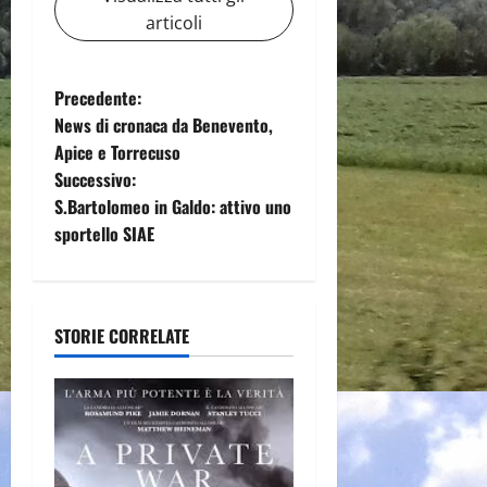
articoli
N
Precedente:
News di cronaca da Benevento,
a
Apice e Torrecuso
Successivo:
v
S.Bartolomeo in Galdo: attivo uno
i
sportello SIAE
g
a
STORIE CORRELATE
z
i
o