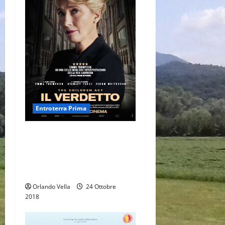
Entroterra Prima
IL VERDETTO- THE CHILDREN
ACT, di Richard Eyre (Storia
di un minore, tra vita, morte,
leggi e religione)
Orlando Vella
24 Ottobre
2018