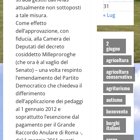
31
attualmente non sottoposti
« Lug
a tale misura.
Come effetto
dell’approvazione, con
fiducia, alla Camera dei
2
Deputati del decreto
giugno
cosiddetto Milleproroghe
agricoltura
(che ora è al vaglio del
Senato) – una volta respinto
agricoltura
conservativa
l’emendamento del Partito
Democratico che chiedeva il
agriturismo
differimento
autismo
dell’applicazione dei pedaggi
al 1 gennaio 2012 e
benevento
soprattutto l’esenzione dal
borghi
pagamento per il Grande
italiani
Raccordo Anulare di Roma -,
carne