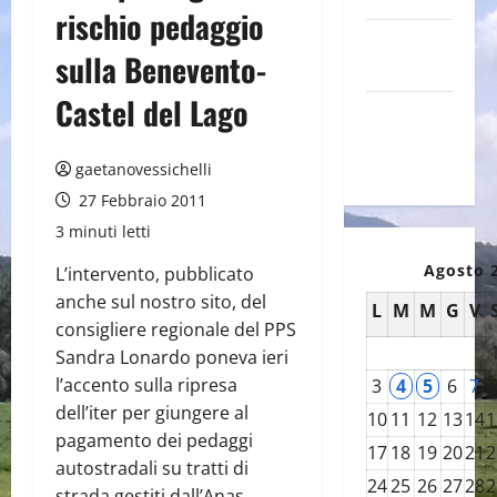
rischio pedaggio
Canale
sulla Benevento-
YouTube
Castel del Lago
Galleria
foto su
Flickr
gaetanovessichelli
27 Febbraio 2011
3 minuti letti
Agosto 
L’intervento, pubblicato
anche sul nostro sito, del
L
M
M
G
V
consigliere regionale del PPS
Sandra Lonardo poneva ieri
l’accento sulla ripresa
3
4
5
6
7
dell’iter per giungere al
10
11
12
13
14
1
pagamento dei pedaggi
17
18
19
20
21
2
autostradali su tratti di
24
25
26
27
28
2
strada gestiti dall’Anas