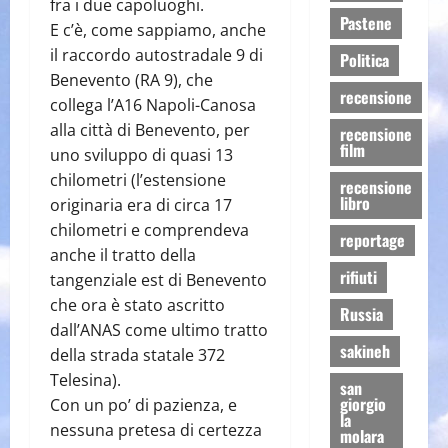
fra i due capoluoghi.
Pastene
E c’è, come sappiamo, anche
il raccordo autostradale 9 di
Politica
Benevento (RA 9), che
recensione
collega l’A16 Napoli-Canosa
alla città di Benevento, per
recensione
film
uno sviluppo di quasi 13
chilometri (l’estensione
recensione
libro
originaria era di circa 17
chilometri e comprendeva
reportage
anche il tratto della
rifiuti
tangenziale est di Benevento
che ora è stato ascritto
Russia
dall’ANAS come ultimo tratto
sakineh
della strada statale 372
Telesina).
san
giorgio
Con un po’ di pazienza, e
la
nessuna pretesa di certezza
molara