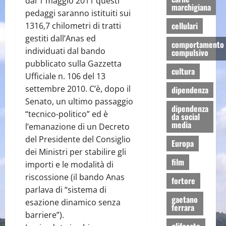
dal 1 maggio 2011 questi
marchigiana
pedaggi saranno istituiti sui
cellulari
1316,7 chilometri di tratti
gestiti dall’Anas ed
comportamento
individuati dal bando
compulsivo
pubblicato sulla Gazzetta
cultura
Ufficiale n. 106 del 13
settembre 2010. C’è, dopo il
dipendenza
Senato, un ultimo passaggio
dipendenza
“tecnico-politico” ed è
da social
media
l’emanazione di un Decreto
del Presidente del Consiglio
Europa
dei Ministri per stabilire gli
film
importi e le modalità di
riscossione (il bando Anas
fortore
parlava di “sistema di
gaetano
esazione dinamico senza
ferrara
barriere”).