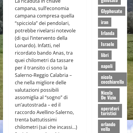
glifosato
La ricaduta in chiave
campana, sull’economia
Glyphosate
campana compresa quella
iran
“spicciola” dei pendolari,
potrebbe rivelarsi notevole
Irlanda
(di qui l’intervento della
Israele
Lonardo). Infatti, nel
ricordato bando Anas, tra
libri
quei chilometri da tassare
napoli
per il transito ci sono la
Salerno-Reggio Calabria –
nicola
cocchiarella
che nella migliore delle
valutazioni possibili
Nicola
De Vizio
assomiglia al “sogno” di
un’autostrada – ed il
operatori
raccordo Avellino-Salerno,
turistici
trenta battutissimi
orlando
chilometri (sai che incassi…)
vella