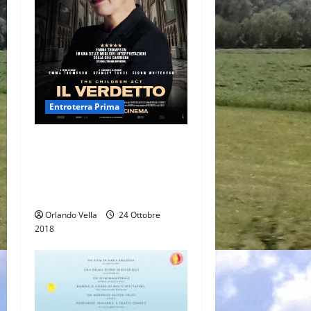
Entroterra Prima
IL VERDETTO- THE CHILDREN
ACT, di Richard Eyre (Storia
di un minore, tra vita, morte,
leggi e religione)
Orlando Vella
24 Ottobre
2018