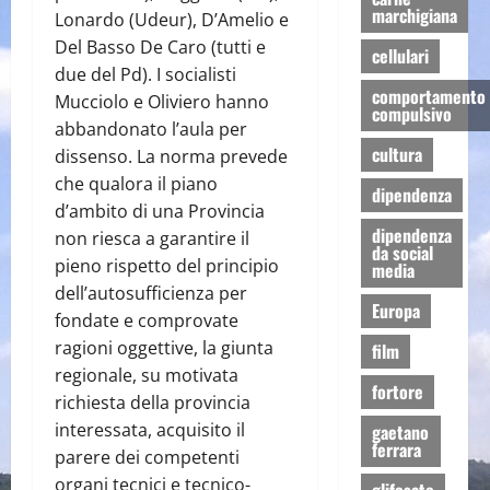
marchigiana
Lonardo (Udeur), D’Amelio e
Del Basso De Caro (tutti e
cellulari
due del Pd). I socialisti
comportamento
Mucciolo e Oliviero hanno
compulsivo
abbandonato l’aula per
cultura
dissenso. La norma prevede
che qualora il piano
dipendenza
d’ambito di una Provincia
dipendenza
non riesca a garantire il
da social
pieno rispetto del principio
media
dell’autosufficienza per
Europa
fondate e comprovate
ragioni oggettive, la giunta
film
regionale, su motivata
fortore
richiesta della provincia
interessata, acquisito il
gaetano
ferrara
parere dei competenti
organi tecnici e tecnico-