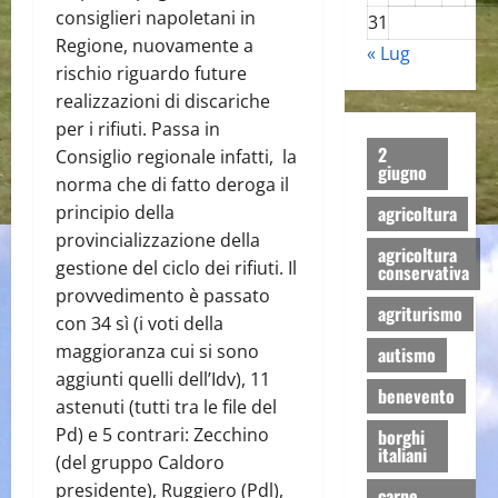
consiglieri napoletani in
31
Regione, nuovamente a
« Lug
rischio riguardo future
realizzazioni di discariche
per i rifiuti. Passa in
2
Consiglio regionale infatti, la
giugno
norma che di fatto deroga il
principio della
agricoltura
provincializzazione della
agricoltura
gestione del ciclo dei rifiuti. Il
conservativa
provvedimento è passato
agriturismo
con 34 sì (i voti della
maggioranza cui si sono
autismo
aggiunti quelli dell’Idv), 11
benevento
astenuti (tutti tra le file del
Pd) e 5 contrari: Zecchino
borghi
italiani
(del gruppo Caldoro
presidente), Ruggiero (Pdl),
carne