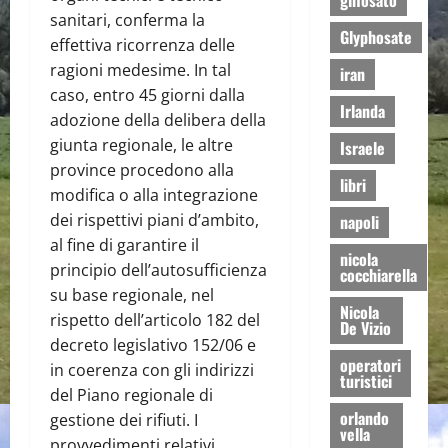
glifosato
sanitari, conferma la
Glyphosate
effettiva ricorrenza delle
ragioni medesime. In tal
iran
caso, entro 45 giorni dalla
Irlanda
adozione della delibera della
giunta regionale, le altre
Israele
province procedono alla
libri
modifica o alla integrazione
dei rispettivi piani d’ambito,
napoli
al fine di garantire il
nicola
principio dell’autosufficienza
cocchiarella
su base regionale, nel
Nicola
rispetto dell’articolo 182 del
De Vizio
decreto legislativo 152/06 e
operatori
in coerenza con gli indirizzi
turistici
del Piano regionale di
orlando
gestione dei rifiuti. I
vella
provvedimenti relativi