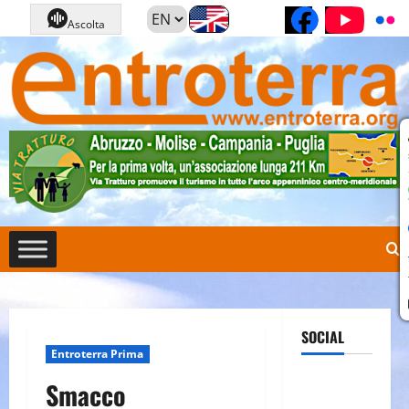
Vai
Pagina Fa
Cana
Ascolta
al
contenuto
SOCIAL
Entroterra Prima
Pagina
Smacco
Facebook