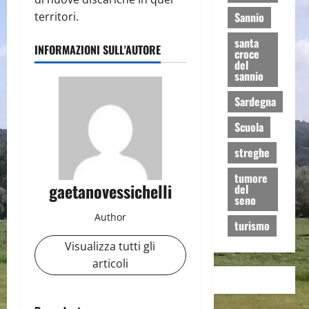
territori.
Sannio
santa
INFORMAZIONI SULL'AUTORE
croce
del
sannio
Sardegna
Scuola
streghe
tumore
gaetanovessichelli
del
seno
Author
turismo
Visualizza tutti gli
articoli