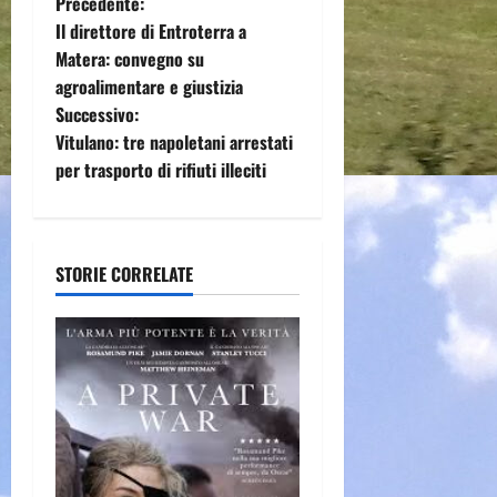
N
Precedente:
Il direttore di Entroterra a
a
Matera: convegno su
agroalimentare e giustizia
v
Successivo:
i
Vitulano: tre napoletani arrestati
per trasporto di rifiuti illeciti
g
a
STORIE CORRELATE
z
i
o
n
e