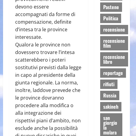
devono essere
Pastene
accompagnati da forme di
Politica
compensazione, definite
recensione
d’intesa tra le province
interessate.
recensione
Qualora le province non
film
dovessero trovare l’intesa
recensione
scatterebbero i poteri
libro
sostitutivi previsti dalla legge
reportage
in capo al presidente della
giunta regionale. La norma,
rifiuti
inoltre, laddove prevede che
Russia
le province dovranno
procedere alla modifica o
sakineh
alla integrazione dei
san
rispettivi piani d’ambito, non
giorgio
la
esclude anche la possibilità
molara
di nuove discariche in quei