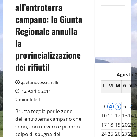
all’entroterra
Canale
campano: la Giunta
YouTube
Regionale annulla
Galleria
foto su
la
Flickr
provincializzazione
dei rifiuti!
Agosto 
gaetanovessichelli
L
M
M
G
V
12 Aprile 2011
2 minuti letti
3
4
5
6
7
Brutta tegola per le zone
10
11
12
13
14
1
dell’entroterra campano che
17
18
19
20
21
2
sono, con un vero e proprio
24
25
26
27
28
2
colpo di spugna dei