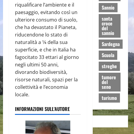
riqualificare l’ambiente e il
Sannio
paesaggio, evitando così un
santa
ulteriore consumo di suolo,
croce
che ha devastato il Pianeta,
del
sannio
riducendone lo stato di
naturalità a 1⁄4 della sua
Sardegna
superficie, e che in Italia ha
Scuola
fagocitato 33 ettari al giorno
negli ultimi 50 anni,
streghe
divorando biodiversità,
tumore
risorse naturali, spazi per la
del
seno
collettività e l’economia
locale.
turismo
INFORMAZIONI SULL'AUTORE