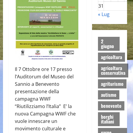
31
« Lug
2
giugno
agricoltura
agricoltura
Il 7 Ottobre ore 17 presso
conservativa
l’Auditorum del Museo del
agriturismo
Sannio a Benevento
presentazione della
autismo
campagna WWF
benevento
“Riutilizziamo l’Italia” E’ la
nuova Campagna WWF che
borghi
vuole innescare un
italiani
movimento culturale e
carne