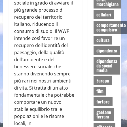
sociale in grado di avviare il
marchigiana
più grande processo di
cellulari
recupero del territorio
italiano, riducendo il
comportamento
compulsivo
consumo di suolo. Il WWF
intende così favorire un
cultura
recupero dell’identità del
dipendenza
paesaggio, della qualità
dell’ambiente e del
dipendenza
da social
benessere sociale che
media
stanno divenendo sempre
Europa
più rari nei nostri ambienti
di vita. Si tratta di un atto
film
fondamentale che potrebbe
fortore
comportare un nuovo
stabile equilibrio tra le
gaetano
popolazioni e le risorse
ferrara
locali, in