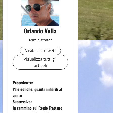
Orlando Vella
Administrator
Visita il sito web
Visualizza tutti gli
articoli
N
Precedente:
Pale eoliche, quanti miliardi al
a
vento
Successivo:
v
In cammino sul Regio Tratturo