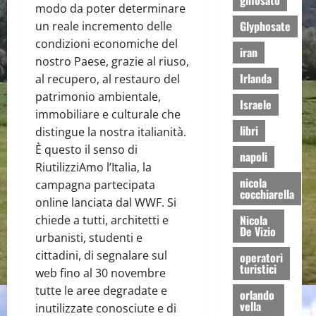
glifosato
modo da poter determinare
Glyphosate
un reale incremento delle
condizioni economiche del
iran
nostro Paese, grazie al riuso,
Irlanda
al recupero, al restauro del
patrimonio ambientale,
Israele
immobiliare e culturale che
libri
distingue la nostra italianità.
È questo il senso di
napoli
RiutilizziAmo l’Italia, la
nicola
campagna partecipata
cocchiarella
online lanciata dal WWF. Si
Nicola
chiede a tutti, architetti e
De Vizio
urbanisti, studenti e
cittadini, di segnalare sul
operatori
turistici
web fino al 30 novembre
tutte le aree degradate e
orlando
vella
inutilizzate conosciute e di