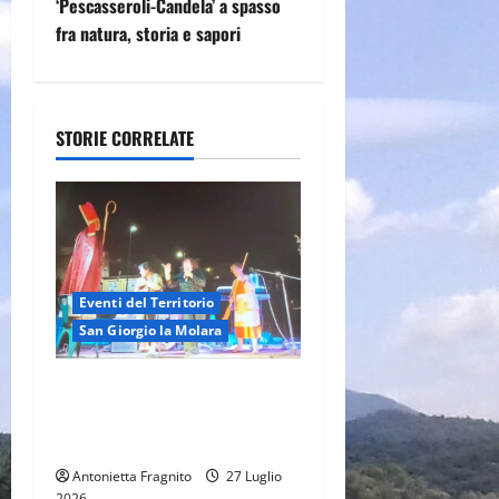
i
‘Pescasseroli-Candela’ a spasso
fra natura, storia e sapori
g
a
STORIE CORRELATE
z
i
o
n
Eventi del Territorio
e
San Giorgio la Molara
a
Birraland: quando la
tradizione incontra i giovani
r
talenti
t
Antonietta Fragnito
27 Luglio
2026