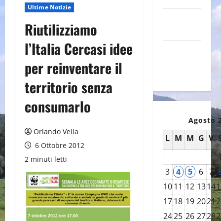
Ultime Notizie
Canale
Riutilizziamo
YouTube
l’Italia Cercasi idee
Galleria
foto su
per reinventare il
Flickr
territorio senza
consumarlo
Agosto 
Orlando Vella
L
M
M
G
V
6 Ottobre 2012
2 minuti letti
3
4
5
6
7
10
11
12
13
14
1
17
18
19
20
21
2
24
25
26
27
28
2