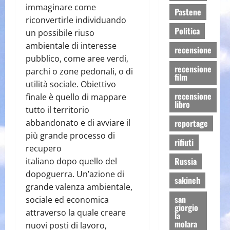
immaginare come
Pastene
riconvertirle individuando
Politica
un possibile riuso
ambientale di interesse
recensione
pubblico, come aree verdi,
recensione
parchi o zone pedonali, o di
film
utilità sociale. Obiettivo
recensione
finale è quello di mappare
libro
tutto il territorio
abbandonato e di avviare il
reportage
più grande processo di
rifiuti
recupero
Russia
italiano dopo quello del
dopoguerra. Un’azione di
sakineh
grande valenza ambientale,
san
sociale ed economica
giorgio
attraverso la quale creare
la
molara
nuovi posti di lavoro,