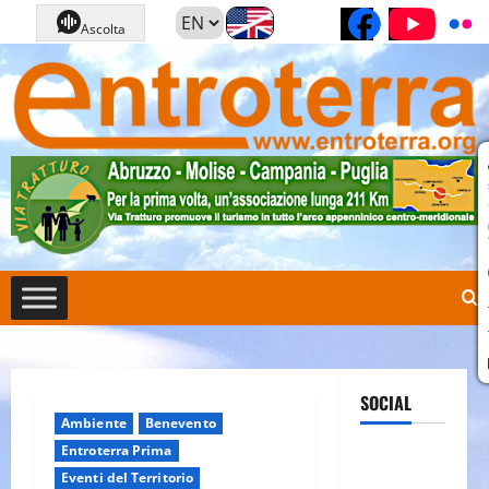
Vai
Pagina Fa
Cana
Ascolta
al
contenuto
SOCIAL
Ambiente
Benevento
Entroterra Prima
Pagina
Eventi del Territorio
Facebook