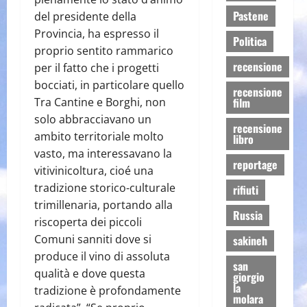
Pastene
del presidente della
Provincia, ha espresso il
Politica
proprio sentito rammarico
recensione
per il fatto che i progetti
bocciati, in particolare quello
recensione
Tra Cantine e Borghi, non
film
solo abbracciavano un
recensione
ambito territoriale molto
libro
vasto, ma interessavano la
reportage
vitivinicoltura, cioé una
tradizione storico-culturale
rifiuti
trimillenaria, portando alla
Russia
riscoperta dei piccoli
Comuni sanniti dove si
sakineh
produce il vino di assoluta
san
qualità e dove questa
giorgio
la
tradizione è profondamente
molara