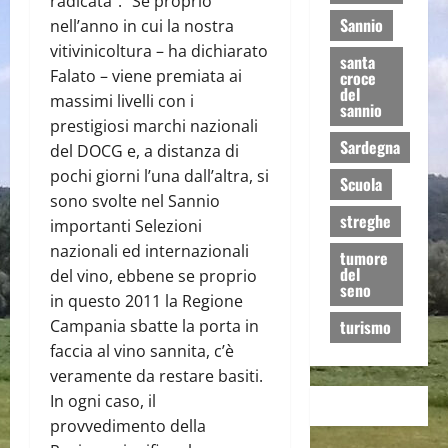
radicata”. “Se proprio
Sannio
nell’anno in cui la nostra
vitivinicoltura – ha dichiarato
santa
Falato – viene premiata ai
croce
del
massimi livelli con i
sannio
prestigiosi marchi nazionali
Sardegna
del DOCG e, a distanza di
pochi giorni l’una dall’altra, si
Scuola
sono svolte nel Sannio
streghe
importanti Selezioni
nazionali ed internazionali
tumore
del
del vino, ebbene se proprio
seno
in questo 2011 la Regione
Campania sbatte la porta in
turismo
faccia al vino sannita, c’è
veramente da restare basiti.
In ogni caso, il
provvedimento della