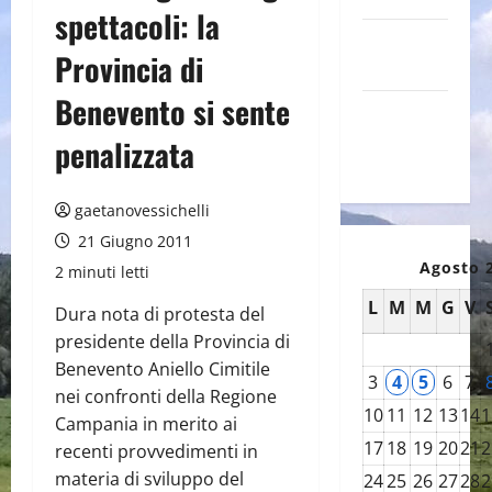
spettacoli: la
Canale
Provincia di
YouTube
Benevento si sente
Galleria
foto su
penalizzata
Flickr
gaetanovessichelli
21 Giugno 2011
Agosto 
2 minuti letti
L
M
M
G
V
Dura nota di protesta del
presidente della Provincia di
Benevento Aniello Cimitile
3
4
5
6
7
nei confronti della Regione
10
11
12
13
14
1
Campania in merito ai
17
18
19
20
21
2
recenti provvedimenti in
materia di sviluppo del
24
25
26
27
28
2