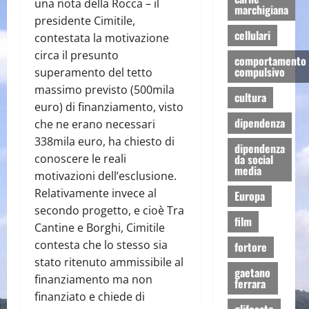
una nota della Rocca – il
marchigiana
presidente Cimitile,
cellulari
contestata la motivazione
circa il presunto
comportamento
compulsivo
superamento del tetto
massimo previsto (500mila
cultura
euro) di finanziamento, visto
dipendenza
che ne erano necessari
338mila euro, ha chiesto di
dipendenza
conoscere le reali
da social
media
motivazioni dell’esclusione.
Relativamente invece al
Europa
secondo progetto, e cioè Tra
film
Cantine e Borghi, Cimitile
contesta che lo stesso sia
fortore
stato ritenuto ammissibile al
gaetano
finanziamento ma non
ferrara
finanziato e chiede di