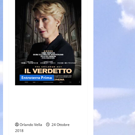
Entroterra Prima
IL VERDETTO- THE CHILDREN
ACT, di Richard Eyre (Storia
di un minore, tra vita, morte,
leggi e religione)
Orlando Vella
24 Ottobre
2018