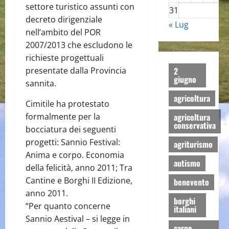
settore turistico assunti con
31
decreto dirigenziale
« Lug
nell’ambito del POR
2007/2013 che escludono le
richieste progettuali
presentate dalla Provincia
2
giugno
sannita.
agricoltura
Cimitile ha protestato
formalmente per la
agricoltura
conservativa
bocciatura dei seguenti
progetti: Sannio Festival:
agriturismo
Anima e corpo. Economia
autismo
della felicità, anno 2011; Tra
Cantine e Borghi II Edizione,
benevento
anno 2011.
borghi
“Per quanto concerne
italiani
Sannio Aestival – si legge in
carne