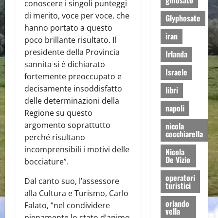
glifosato
conoscere i singoli punteggi
di merito, voce per voce, che
Glyphosate
hanno portato a questo
iran
poco brillante risultato. Il
presidente della Provincia
Irlanda
sannita si è dichiarato
Israele
fortemente preoccupato e
decisamente insoddisfatto
libri
delle determinazioni della
napoli
Regione su questo
argomento soprattutto
nicola
cocchiarella
perché risultano
incomprensibili i motivi delle
Nicola
De Vizio
bocciature”.
operatori
Dal canto suo, l’assessore
turistici
alla Cultura e Turismo, Carlo
orlando
Falato, “nel condividere
vella
pienamente lo stato d’animo