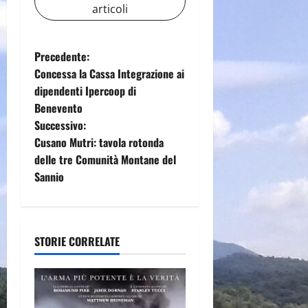
articoli
N
Precedente:
Concessa la Cassa Integrazione ai
a
dipendenti Ipercoop di
Benevento
v
Successivo:
i
Cusano Mutri: tavola rotonda
delle tre Comunità Montane del
g
Sannio
a
z
STORIE CORRELATE
i
o