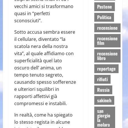
vecchi amici si trasformano
Pastene
quasi in “perfetti
Politica
sconosciuti”.
recensione
Sotto accusa sembra essere
recensione
il cellulare, diventato “la
film
scatola nera della nostra
recensione
vita”, al quale affidiamo con
libro
superficialità quel lato
oscuro dell’ anima, un
reportage
tempo tenuto segreto,
rifiuti
causando spesso sofferenze
e ulteriori squilibri in
Russia
rapporti affettivi già
sakineh
compromessi e instabili.
san
In realtà, come ha spiegato
giorgio
la
lo stesso regista in alcune
molara