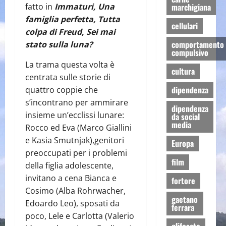
fatto in
Immaturi, Una
marchigiana
famiglia perfetta, Tutta
cellulari
colpa di Freud, Sei mai
comportamento
stato sulla luna?
compulsivo
La trama questa volta è
cultura
centrata sulle storie di
dipendenza
quattro coppie che
s’incontrano per ammirare
dipendenza
insieme un’ecclissi lunare:
da social
media
Rocco ed Eva (Marco Giallini
e Kasia Smutnjak),genitori
Europa
preoccupati per i problemi
film
della figlia adolescente,
invitano a cena Bianca e
fortore
Cosimo (Alba Rohrwacher,
gaetano
Edoardo Leo), sposati da
ferrara
poco, Lele e Carlotta (Valerio