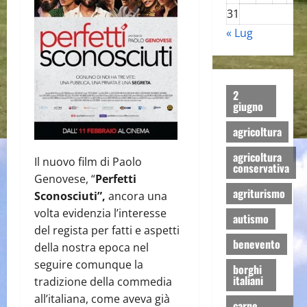
31
« Lug
2
giugno
agricoltura
agricoltura
Il nuovo film di Paolo
conservativa
Genovese, “
Perfetti
agriturismo
Sconosciuti”,
ancora una
volta evidenzia l’interesse
autismo
del regista per fatti e aspetti
benevento
della nostra epoca nel
seguire comunque la
borghi
italiani
tradizione della commedia
all’italiana, come aveva già
carne