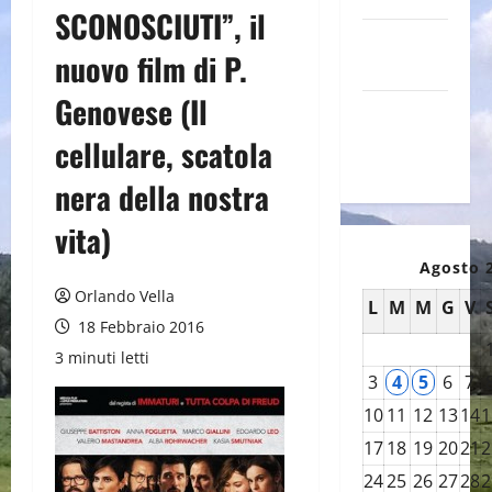
SCONOSCIUTI”, il
Canale
nuovo film di P.
YouTube
Genovese (Il
Galleria
foto su
cellulare, scatola
Flickr
nera della nostra
vita)
Agosto 
Orlando Vella
L
M
M
G
V
18 Febbraio 2016
3 minuti letti
3
4
5
6
7
10
11
12
13
14
1
17
18
19
20
21
2
24
25
26
27
28
2