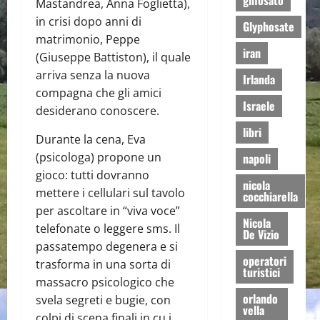
glifosato
Mastandrea, Anna Foglietta),
in crisi dopo anni di
Glyphosate
matrimonio, Peppe
iran
(Giuseppe Battiston), il quale
arriva senza la nuova
Irlanda
compagna che gli amici
Israele
desiderano conoscere.
libri
Durante la cena, Eva
(psicologa) propone un
napoli
gioco: tutti dovranno
nicola
mettere i cellulari sul tavolo
cocchiarella
per ascoltare in “viva voce”
Nicola
telefonate o leggere sms. Il
De Vizio
passatempo degenera e si
operatori
trasforma in una sorta di
turistici
massacro psicologico che
orlando
svela segreti e bugie, con
vella
colpi di scena finali in cu i