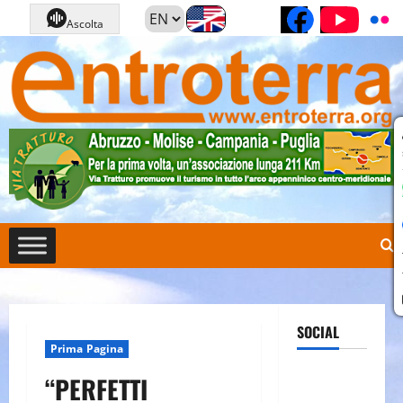
Vai
Pagina Fa
Cana
Ascolta
al
contenuto
SOCIAL
Prima Pagina
Pagina
“PERFETTI
Facebook