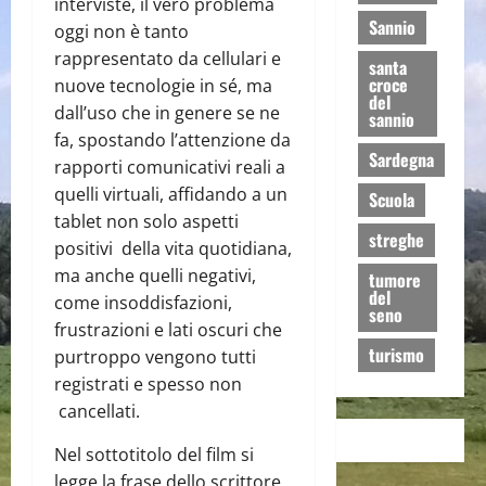
interviste, il vero problema
Sannio
oggi non è tanto
rappresentato da cellulari e
santa
croce
nuove tecnologie in sé, ma
del
dall’uso che in genere se ne
sannio
fa, spostando l’attenzione da
Sardegna
rapporti comunicativi reali a
quelli virtuali, affidando a un
Scuola
tablet non solo aspetti
streghe
positivi della vita quotidiana,
ma anche quelli negativi,
tumore
del
come insoddisfazioni,
seno
frustrazioni e lati oscuri che
turismo
purtroppo vengono tutti
registrati e spesso non
cancellati.
Nel sottotitolo del film si
legge la frase dello scrittore