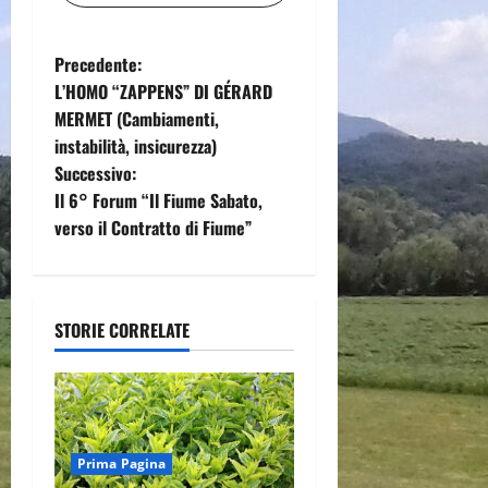
N
Precedente:
L’HOMO “ZAPPENS” DI GÉRARD
a
MERMET (Cambiamenti,
instabilità, insicurezza)
v
Successivo:
i
Il 6° Forum “Il Fiume Sabato,
verso il Contratto di Fiume”
g
a
STORIE CORRELATE
z
i
o
Prima Pagina
n